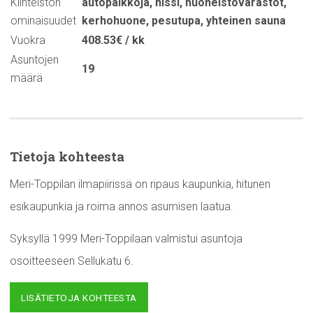
Kiinteistön
autopaikkoja
,
hissi
,
huoneistovarastot
,
ominaisuudet
kerhohuone
,
pesutupa
,
yhteinen sauna
Vuokra
408.53€ / kk
Asuntojen
19
määrä
Tietoja kohteesta
Meri-Toppilan ilmapiirissä on ripaus kaupunkia, hitunen
esikaupunkia ja roima annos asumisen laatua.
Syksyllä 1999 Meri-Toppilaan valmistui asuntoja
osoitteeseen Sellukatu 6.
LISÄTIETOJA KOHTEESTA