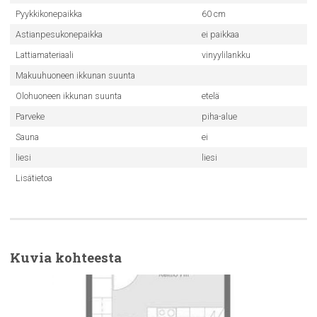
Pyykkikonepaikka
60 cm
Astianpesukonepaikka
ei paikkaa
Lattiamateriaali
vinyylilankku
Makuuhuoneen ikkunan suunta
Olohuoneen ikkunan suunta
etelä
Parveke
piha-alue
Sauna
ei
liesi
liesi
Lisätietoa
Kuvia kohteesta