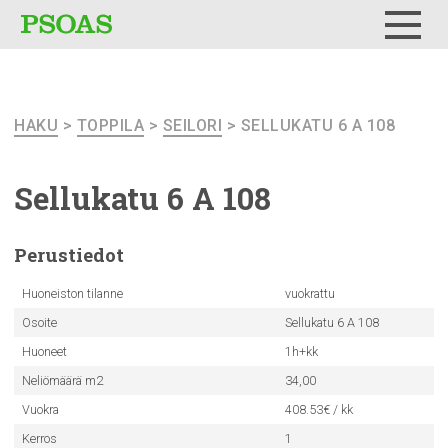
Testi
Menu
HAKU
>
TOPPILA
>
SEILORI
> SELLUKATU 6 A 108
Sellukatu 6 A 108
Perustiedot
Huoneiston tilanne
vuokrattu
Osoite
Sellukatu 6 A 108
Huoneet
1h+kk
Neliömäärä m2
34,00
Vuokra
408.53€ / kk
Kerros
1