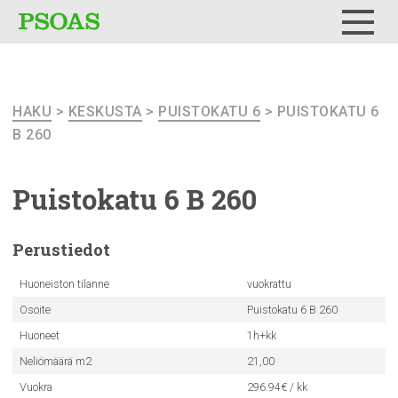
Testi
Menu
HAKU
>
KESKUSTA
>
PUISTOKATU 6
> PUISTOKATU 6
B 260
Puistokatu
6 B 260
Perustiedot
Huoneiston tilanne
vuokrattu
Osoite
Puistokatu 6 B 260
Huoneet
1h+kk
Neliömäärä m2
21,00
Vuokra
296.94€ / kk