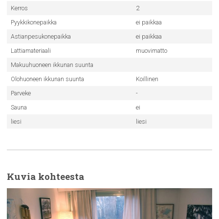
Kerros
2
Pyykkikonepaikka
ei paikkaa
Astianpesukonepaikka
ei paikkaa
Lattiamateriaali
muovimatto
Makuuhuoneen ikkunan suunta
Olohuoneen ikkunan suunta
Koillinen
Parveke
-
Sauna
ei
liesi
liesi
Kuvia kohteesta