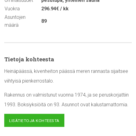
ominaisuudet
pesutupa
,
yhteinen sauna
Vuokra
296.94€ / kk
Asuntojen
89
määrä
Tietoja kohteesta
Heinäpäässä, kivenheiton päässä meren rannasta sijaitsee
viihtyisä pienkerrostalo.
Rakennus on valmistunut vuonna 1974, ja se peruskorjattiin
1993. Boksiyksiöitä on 93. Asunnot ovat kalustamattomia.
LISÄTIETOJA KOHTEESTA