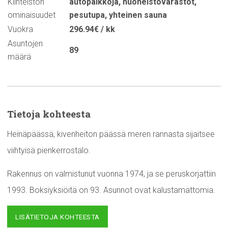
Kiinteistön
autopaikkoja
,
huoneistovarastot
,
ominaisuudet
pesutupa
,
yhteinen sauna
Vuokra
296.94€ / kk
Asuntojen
89
määrä
Tietoja kohteesta
Heinäpäässä, kivenheiton päässä meren rannasta sijaitsee
viihtyisä pienkerrostalo.
Rakennus on valmistunut vuonna 1974, ja se peruskorjattiin
1993. Boksiyksiöitä on 93. Asunnot ovat kalustamattomia.
LISÄTIETOJA KOHTEESTA