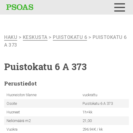
Testi
Menu
HAKU
>
KESKUSTA
>
PUISTOKATU 6
> PUISTOKATU 6
A 373
Puistokatu
6 A 373
Perustiedot
Huoneiston tilanne
vuokrattu
Osoite
Puistokatu 6 A 373
Huoneet
1h+kk
Neliömäärä m2
21,00
Vuokra
296.94€ / kk