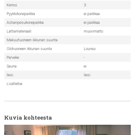
Kerros
3
Pyykkikonepaikka
ei paikkaa
Astianpesukonepaikka
ei paikkaa
Lattiamateriaali
muovimatto
Makuuhuoneen ikkunan suunta
Olohuoneen ikkunan suunta
Lounas
Parveke
-
Sauna
ei
liesi
liesi
Lisätietoa
Kuvia kohteesta