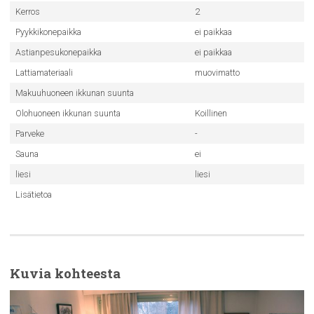
Kerros
2
Pyykkikonepaikka
ei paikkaa
Astianpesukonepaikka
ei paikkaa
Lattiamateriaali
muovimatto
Makuuhuoneen ikkunan suunta
Olohuoneen ikkunan suunta
Koillinen
Parveke
-
Sauna
ei
liesi
liesi
Lisätietoa
Kuvia kohteesta