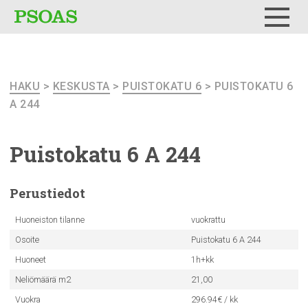
Testi
Menu
HAKU
>
KESKUSTA
>
PUISTOKATU 6
> PUISTOKATU 6
A 244
Puistokatu
6 A 244
Perustiedot
Huoneiston tilanne
vuokrattu
Osoite
Puistokatu 6 A 244
Huoneet
1h+kk
Neliömäärä m2
21,00
Vuokra
296.94€ / kk