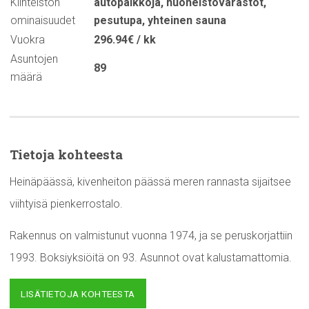
Kiinteistön
autopaikkoja
,
huoneistovarastot
,
ominaisuudet
pesutupa
,
yhteinen sauna
Vuokra
296.94€ / kk
Asuntojen
89
määrä
Tietoja kohteesta
Heinäpäässä, kivenheiton päässä meren rannasta sijaitsee
viihtyisä pienkerrostalo.
Rakennus on valmistunut vuonna 1974, ja se peruskorjattiin
1993. Boksiyksiöitä on 93. Asunnot ovat kalustamattomia.
LISÄTIETOJA KOHTEESTA