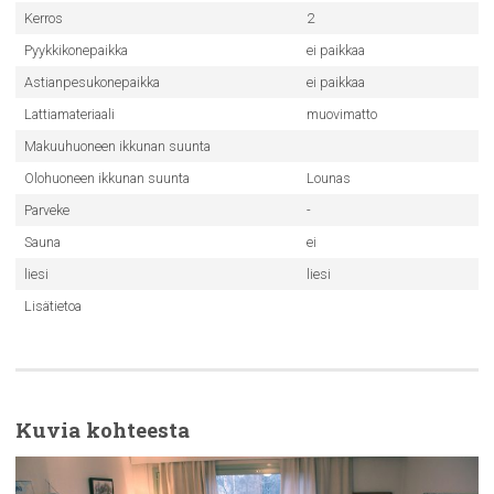
Kerros
2
Pyykkikonepaikka
ei paikkaa
Astianpesukonepaikka
ei paikkaa
Lattiamateriaali
muovimatto
Makuuhuoneen ikkunan suunta
Olohuoneen ikkunan suunta
Lounas
Parveke
-
Sauna
ei
liesi
liesi
Lisätietoa
Kuvia kohteesta