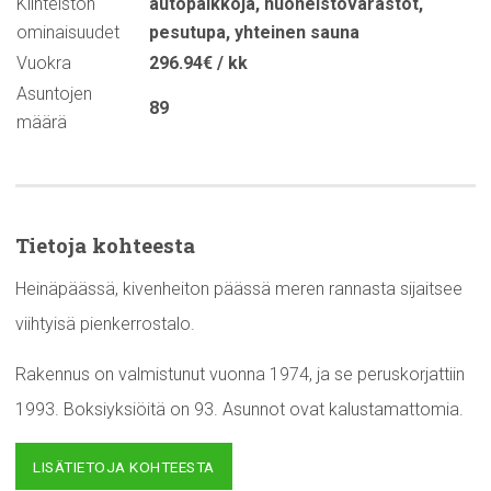
Kiinteistön
autopaikkoja
,
huoneistovarastot
,
ominaisuudet
pesutupa
,
yhteinen sauna
Vuokra
296.94€ / kk
Asuntojen
89
määrä
Tietoja kohteesta
Heinäpäässä, kivenheiton päässä meren rannasta sijaitsee
viihtyisä pienkerrostalo.
Rakennus on valmistunut vuonna 1974, ja se peruskorjattiin
1993. Boksiyksiöitä on 93. Asunnot ovat kalustamattomia.
LISÄTIETOJA KOHTEESTA