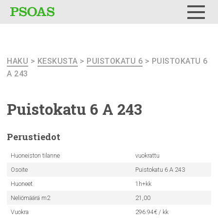
Testi
Menu
HAKU
>
KESKUSTA
>
PUISTOKATU 6
> PUISTOKATU 6
A 243
Puistokatu
6 A 243
Perustiedot
Huoneiston tilanne
vuokrattu
Osoite
Puistokatu 6 A 243
Huoneet
1h+kk
Neliömäärä m2
21,00
Vuokra
296.94€ / kk