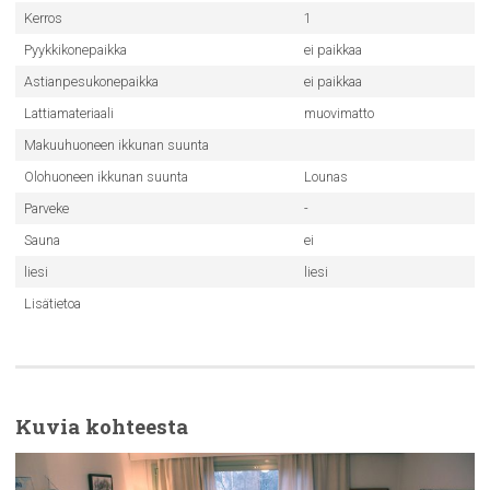
Kerros
1
Pyykkikonepaikka
ei paikkaa
Astianpesukonepaikka
ei paikkaa
Lattiamateriaali
muovimatto
Makuuhuoneen ikkunan suunta
Olohuoneen ikkunan suunta
Lounas
Parveke
-
Sauna
ei
liesi
liesi
Lisätietoa
Kuvia kohteesta