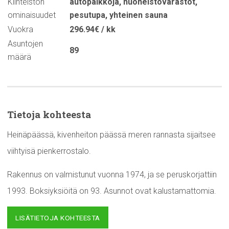
Kiinteistön
autopaikkoja
,
huoneistovarastot
,
ominaisuudet
pesutupa
,
yhteinen sauna
Vuokra
296.94€ / kk
Asuntojen
89
määrä
Tietoja kohteesta
Heinäpäässä, kivenheiton päässä meren rannasta sijaitsee
viihtyisä pienkerrostalo.
Rakennus on valmistunut vuonna 1974, ja se peruskorjattiin
1993. Boksiyksiöitä on 93. Asunnot ovat kalustamattomia.
LISÄTIETOJA KOHTEESTA