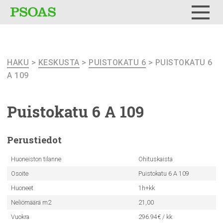
Testi
Menu
HAKU
>
KESKUSTA
>
PUISTOKATU 6
> PUISTOKATU 6
A 109
Puistokatu
6 A 109
Perustiedot
Huoneiston tilanne
Ohituskaista
Osoite
Puistokatu 6 A 109
Huoneet
1h+kk
Neliömäärä m2
21,00
Vuokra
296.94€ / kk