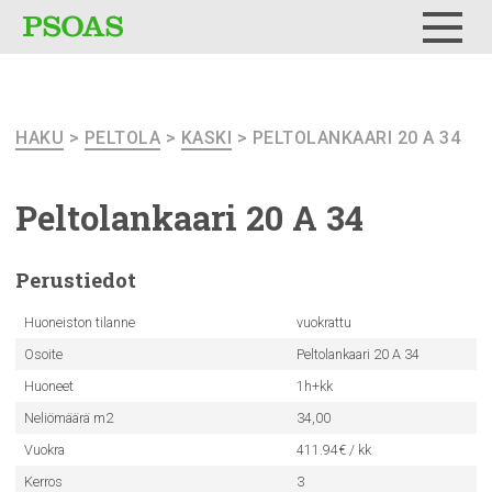
Testi
Menu
HAKU
>
PELTOLA
>
KASKI
> PELTOLANKAARI 20 A 34
Peltolankaari
20 A 34
Perustiedot
Huoneiston tilanne
vuokrattu
Osoite
Peltolankaari 20 A 34
Huoneet
1h+kk
Neliömäärä m2
34,00
Vuokra
411.94€ / kk
Kerros
3