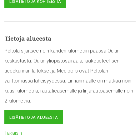
LISÄTIETOJA KOHTEESTA
Tietoja alueesta
Peltola sijaitsee noin kahden kilometrin päässä Oulun
keskustasta. Oulun yliopistosairaala, lääketieteellisen
tiedekunnan laitokset ja Medipolis ovat Peltolan
välittömässä läheisyydessä. Linnanmaalle on matkaa noin
kuusi kilometriä, rautatieasemalle ja linja-autoasemalle noin
2 kilometriä.
LISÄTIETOJA ALUEESTA
Takaisin