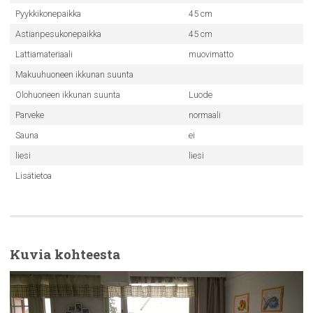
Pyykkikonepaikka
45 cm
Astianpesukonepaikka
45 cm
Lattiamateriaali
muovimatto
Makuuhuoneen ikkunan suunta
Olohuoneen ikkunan suunta
Luode
Parveke
normaali
Sauna
ei
liesi
liesi
Lisätietoa
Kuvia kohteesta