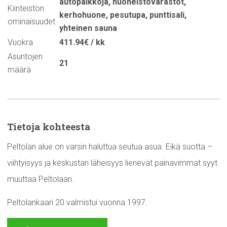
autopaikkoja
,
huoneistovarastot
,
Kiinteistön
kerhohuone
,
pesutupa
,
punttisali
,
ominaisuudet
yhteinen sauna
Vuokra
411.94€ / kk
Asuntojen
21
määrä
Tietoja kohteesta
Peltolan alue on varsin haluttua seutua asua. Eikä suotta –
viihtyisyys ja keskustan läheisyys lienevät painavimmat syyt
muuttaa Peltolaan.
Peltolankaari 20 valmistui vuonna 1997.