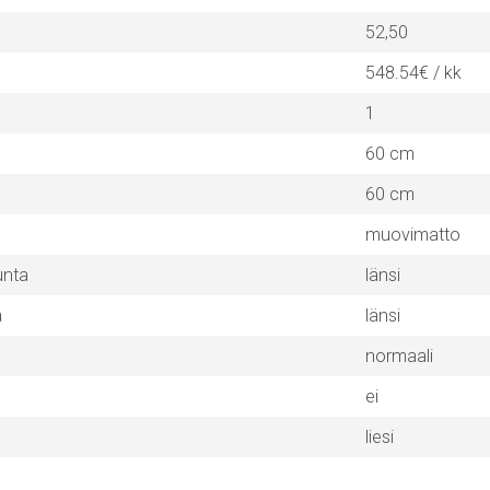
52,50
548.54€ / kk
1
60 cm
60 cm
muovimatto
unta
länsi
a
länsi
normaali
ei
liesi