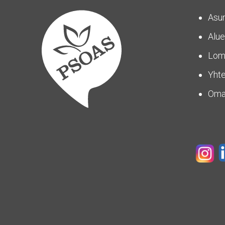
Asu
Alue
Lom
Yhte
Om