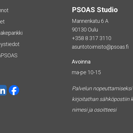
PSOAS Studio
nnot
Mannenkatu 6 A
et
90130 Oulu
akepankki
+358 8 317 3110
ystiedot
asuntotoimisto@psoas.fi
aPSOAS
Avoinna
ma-pe 10-15
Palvelun nopeuttamiseksi
kirjoitathan sähköpostiin 
nimesi ja osoitteesi