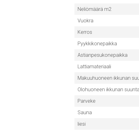
Neliömäärä m2
Vuokra
Kerros
Pyykkikonepaikka
Astianpesukonepaikka
Lattiamateriaali
Makuuhuoneen ikkunan su
Olohuoneen ikkunan suunt
Parveke
Sauna
liesi