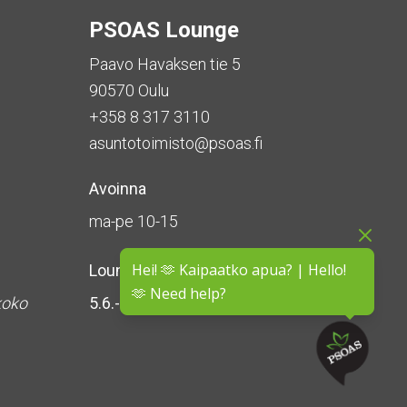
PSOAS Lounge
Paavo Havaksen tie 5
90570 Oulu
+358 8 317 3110
asuntotoimisto@psoas.fi
Avoinna
ma-pe 10-15
Hei! 🫶 Kaipaatko apua? | Hello!
Lounge on
suljettu kesän ajan
🫶 Need help?
koko
5.6.-16.8.2026