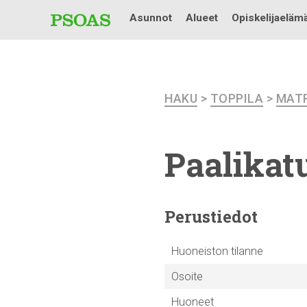
Asunnot
Alueet
Opiskelijaeläm
HAKU
>
TOPPILA
>
MATR
Paalikatu
Perustiedot
Huoneiston tilanne
Osoite
Huoneet