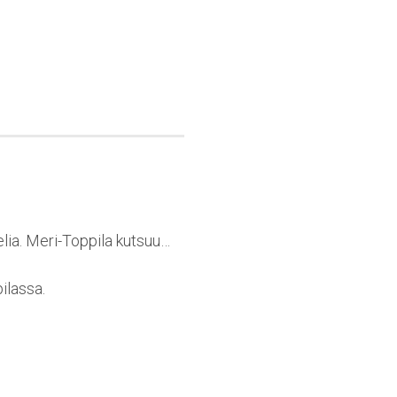
elia. Meri-Toppila kutsuu…
ilassa.