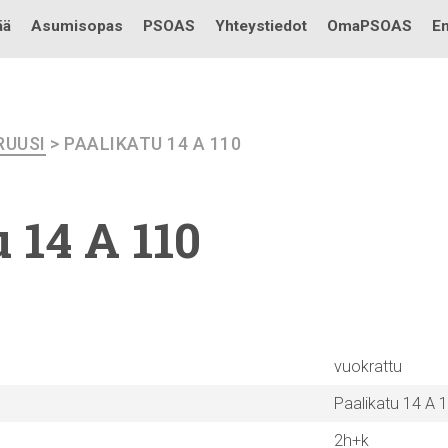
Testi
ää
Asumisopas
PSOAS
Yhteystiedot
OmaPSOAS
En
UUSI
> PAALIKATU 14 A 110
 14 A 110
vuokrattu
Paalikatu 14 A 
2h+k