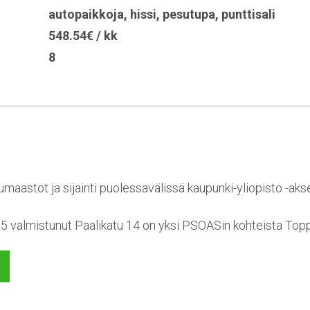
autopaikkoja
,
hissi
,
pesutupa
,
punttisali
548.54€ / kk
8
maastot ja sijainti puolessavälissä kaupunki-yliopisto -aks
 valmistunut Paalikatu 14 on yksi PSOASin kohteista Topp