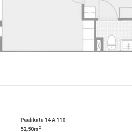
Paalikatu 14 A 110
2
52,50m