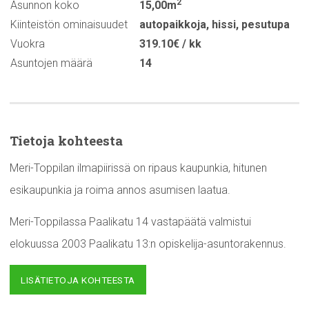
2
Asunnon koko
15,00m
Kiinteistön ominaisuudet
autopaikkoja
,
hissi
,
pesutupa
Vuokra
319.10€ / kk
Asuntojen määrä
14
Tietoja kohteesta
Meri-Toppilan ilmapiirissä on ripaus kaupunkia, hitunen
esikaupunkia ja roima annos asumisen laatua.
Meri-Toppilassa Paalikatu 14 vastapäätä valmistui
elokuussa 2003 Paalikatu 13:n opiskelija-asuntorakennus.
LISÄTIETOJA KOHTEESTA