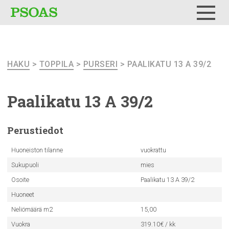
Testi
Menu
HAKU
>
TOPPILA
>
PURSERI
> PAALIKATU 13 A 39/2
Paalikatu 13 A 39/2
Perustiedot
Huoneiston tilanne
vuokrattu
Sukupuoli
mies
Osoite
Paalikatu 13 A 39/2
Huoneet
Neliömäärä m2
15,00
Vuokra
319.10€ / kk