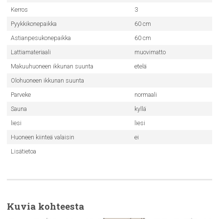
Kerros
3
Pyykkikonepaikka
60 cm
Astianpesukonepaikka
60 cm
Lattiamateriaali
muovimatto
Makuuhuoneen ikkunan suunta
etelä
Olohuoneen ikkunan suunta
Parveke
normaali
Sauna
kyllä
liesi
liesi
Huoneen kiinteä valaisin
ei
Lisätietoa
Kuvia kohteesta