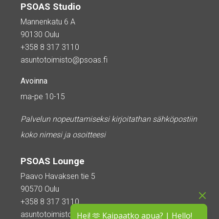
PSOAS Studio
Mannenkatu 6 A
90130 Oulu
+358 8 317 3110
asuntotoimisto@psoas.fi
Avoinna
ma-pe 10-15
Palvelun nopeuttamiseksi kirjoitathan sähköpostiin
koko nimesi ja osoitteesi
PSOAS Lounge
Paavo Havaksen tie 5
90570 Oulu
+358 8 317 3110
asuntotoimisto@psoas.fi
Hei! 🫶 Kaipaatko apua? | Hello!