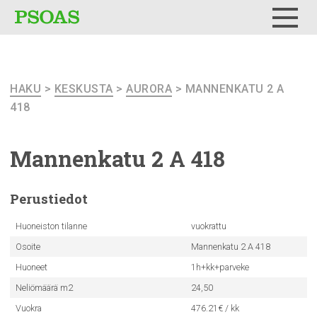
Testi
Menu
HAKU
>
KESKUSTA
>
AURORA
> MANNENKATU 2 A
418
Mannenkatu
2 A 418
Perustiedot
Huoneiston tilanne
vuokrattu
Osoite
Mannenkatu 2 A 418
Huoneet
1h+kk+parveke
Neliömäärä m2
24,50
Vuokra
476.21€ / kk