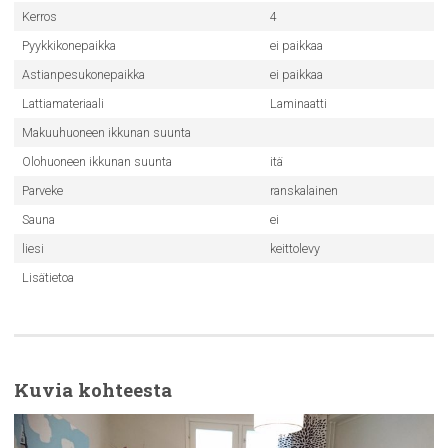
Kerros
4
Pyykkikonepaikka
ei paikkaa
Astianpesukonepaikka
ei paikkaa
Lattiamateriaali
Laminaatti
Makuuhuoneen ikkunan suunta
Olohuoneen ikkunan suunta
itä
Parveke
ranskalainen
Sauna
ei
liesi
keittolevy
Lisätietoa
Kuvia kohteesta