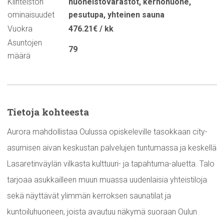
Kiinteistön
huoneistovarastot
,
kerhohuone
,
ominaisuudet
pesutupa
,
yhteinen sauna
Vuokra
476.21€ / kk
Asuntojen
79
määrä
Tietoja kohteesta
Aurora mahdollistaa Oulussa opiskeleville tasokkaan city-
asumisen aivan keskustan palvelujen tuntumassa ja keskellä
Lasaretinväylän vilkasta kulttuuri- ja tapahtuma-aluetta. Talo
tarjoaa asukkailleen muun muassa uudenlaisia yhteistiloja
sekä näyttävät ylimmän kerroksen saunatilat ja
kuntoiluhuoneen, joista avautuu näkymä suoraan Oulun