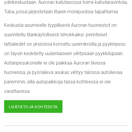
ydinkeskustaan. Auroran katutasossa toimii kahvilaravintola,
Tuba, jossa järjestetään iltaisin monipuolisia tapahtumia.
Keskusta-asumiselle tyypillisesti Auroran huoneistot on
suunniteltu tilankäytöllisesti tehokkaiksi: perinteiset
lattialiedet on yksiöissä korvattu uunimikroilla ja pyykinpesu
on täysin keskitetty uudenlaiseen viihtyisään pyykkitupaan.
Astianpesukoneille ei ole paikkaa Auroran tiiviissä
huoneissa, ja pyöräilevä asukas viihtyy talossa autoilevaa
paremmin, sillä autopaikkoja tässä kohteessa ei ole
varattavissa.
LISÄTIETOJA KOHTEESTA