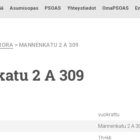
Testi
ää
Asumisopas
PSOAS
Yhteystiedot
OmaPSOAS
En
RORA
> MANNENKATU 2 A 309
katu
2 A 309
vuokrattu
Mannenkatu 2 A 3
1h+kk