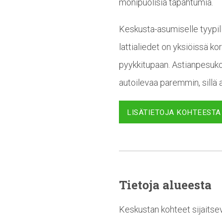
monipuolisia tapahtumia.
Keskusta-asumiselle tyypilli
lattialiedet on yksiöissä ko
pyykkitupaan. Astianpesukon
autoilevaa paremmin, sillä 
LISÄTIETOJA KOHTEESTA
Tietoja alueesta
Keskustan kohteet sijaitse