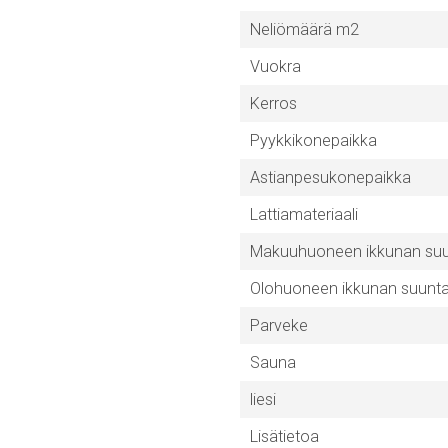
Neliömäärä m2
Vuokra
Kerros
Pyykkikonepaikka
Astianpesukonepaikka
Lattiamateriaali
Makuuhuoneen ikkunan su
Olohuoneen ikkunan suunt
Parveke
Sauna
liesi
Lisätietoa