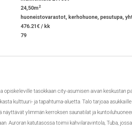
2
24,50m
huoneistovarastot
,
kerhohuone
,
pesutupa
,
yh
476.21€ / kk
79
a opiskeleville tasokkaan city-asumisen aivan keskustan p
lkasta kulttuuri- ja tapahtuma-aluetta. Talo tarjoaa asukkai
kä näyttävät ylimmän kerroksen saunatilat ja kuntoiluhuonee
n. Auroran katutasossa toimii kahvilaravintola, Tuba, jossa j