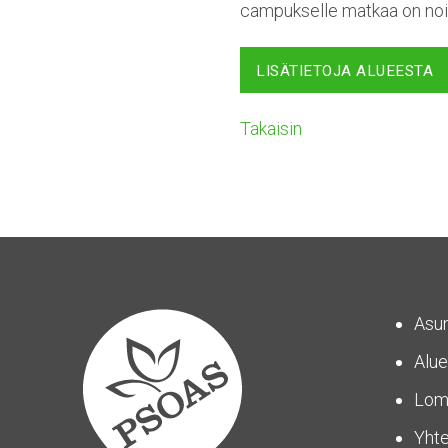
campukselle matkaa on noin
LISÄTIETOJA ALUEESTA
Takaisin
Asu
Alue
Lom
Yhte