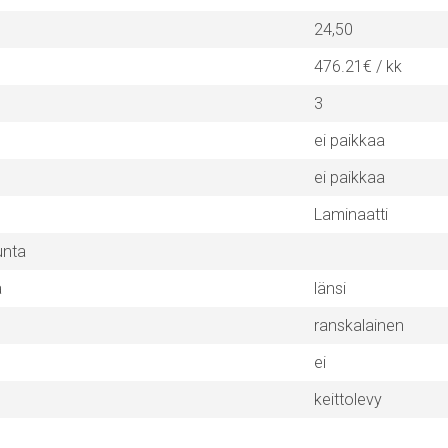
24,50
476.21€ / kk
3
ei paikkaa
ei paikkaa
Laminaatti
unta
a
länsi
ranskalainen
ei
keittolevy