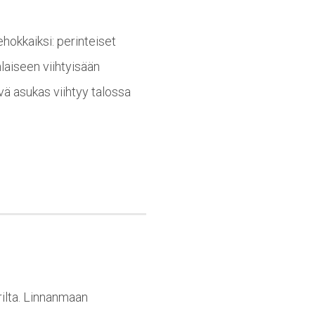
ehokkaiksi: perinteiset
nlaiseen viihtyisään
vä asukas viihtyy talossa
rilta. Linnanmaan