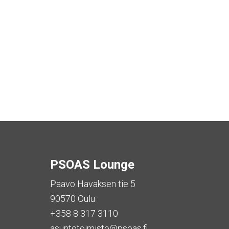
PSOAS Lounge
Paavo Havaksen tie 5
90570 Oulu
+358 8 317 3110
asuntotoimisto@psoas.fi