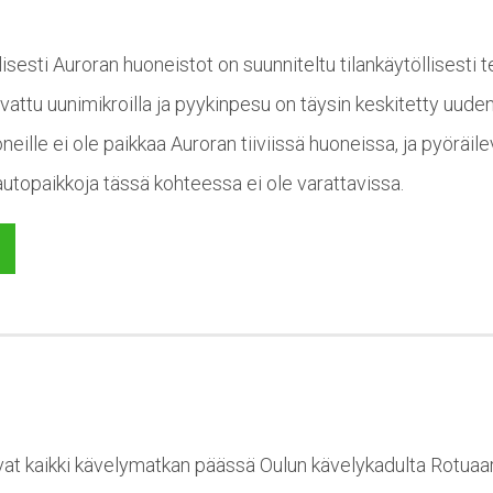
sesti Auroran huoneistot on suunniteltu tilankäytöllisesti t
rvattu uunimikroilla ja pyykinpesu on täysin keskitetty uude
eille ei ole paikkaa Auroran tiiviissä huoneissa, ja pyöräile
autopaikkoja tässä kohteessa ei ole varattavissa.
vat kaikki kävelymatkan päässä Oulun kävelykadulta Rotuaa