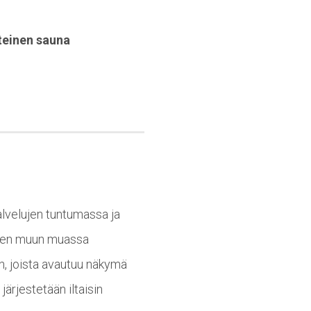
teinen sauna
alvelujen tuntumassa ja
lleen muun muassa
n, joista avautuu näkymä
ärjestetään iltaisin