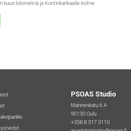
 kuusi kilometriä ja Kontinkankaalle kolme.
PSOAS Studio
nnot
Mannenkatu 6 A
et
90130 Oulu
akepankki
+358 8 317 3110
ystiedot
asuntotoimisto@psoas.fi