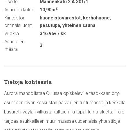
Osoite
Mannenkatu 2 A 301/1
2
Asunnon koko
10,90m
Kiinteistön
huoneistovarastot
,
kerhohuone
,
ominaisuudet
pesutupa
,
yhteinen sauna
Vuokra
346.96€ / kk
Asuntojen
3
määrä
Tietoja kohteesta
Aurora mahdollistaa Oulussa opiskeleville tasokkaan city-
asumisen aivan keskustan palvelujen tuntumassa ja keskellä
Lasaretinväylän vilkasta kulttuuri- ja tapahtuma-aluetta. Talo
tarjoaa asukkailleen muun muassa uudenlaisia yhteistiloja