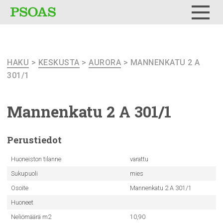
Testi
Menu
HAKU
>
KESKUSTA
>
AURORA
> MANNENKATU 2 A
301/1
Mannenkatu
2 A 301/1
Perustiedot
Huoneiston tilanne
varattu
Sukupuoli
mies
Osoite
Mannenkatu 2 A 301/1
Huoneet
Neliömäärä m2
10,90