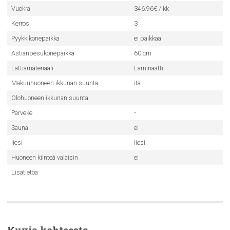
Vuokra
346.96€ / kk
Kerros
3
Pyykkikonepaikka
ei paikkaa
Astianpesukonepaikka
60 cm
Lattiamateriaali
Laminaatti
Makuuhuoneen ikkunan suunta
itä
Olohuoneen ikkunan suunta
Parveke
-
Sauna
ei
liesi
liesi
Huoneen kiinteä valaisin
ei
Lisätietoa
Kuvia kohteesta