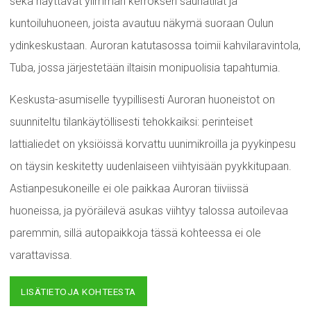
sekä näyttävät ylimmän kerroksen saunatilat ja
kuntoiluhuoneen, joista avautuu näkymä suoraan Oulun
ydinkeskustaan. Auroran katutasossa toimii kahvilaravintola,
Tuba, jossa järjestetään iltaisin monipuolisia tapahtumia.
Keskusta-asumiselle tyypillisesti Auroran huoneistot on
suunniteltu tilankäytöllisesti tehokkaiksi: perinteiset
lattialiedet on yksiöissä korvattu uunimikroilla ja pyykinpesu
on täysin keskitetty uudenlaiseen viihtyisään pyykkitupaan.
Astianpesukoneille ei ole paikkaa Auroran tiiviissä
huoneissa, ja pyöräilevä asukas viihtyy talossa autoilevaa
paremmin, sillä autopaikkoja tässä kohteessa ei ole
varattavissa.
LISÄTIETOJA KOHTEESTA