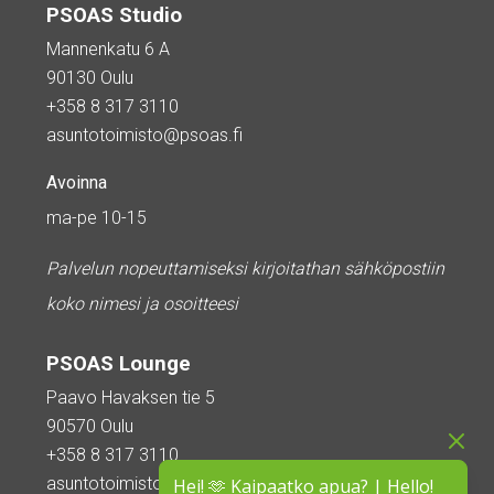
PSOAS Studio
Mannenkatu 6 A
90130 Oulu
+358 8 317 3110
asuntotoimisto@psoas.fi
Avoinna
ma-pe 10-15
Palvelun nopeuttamiseksi kirjoitathan sähköpostiin
koko nimesi ja osoitteesi
PSOAS Lounge
Paavo Havaksen tie 5
90570 Oulu
+358 8 317 3110
asuntotoimisto@psoas.fi
Hei! 🫶 Kaipaatko apua? | Hello!