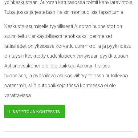
ydinkeskustaan. Auroran katutasossa toimii kahvilaravintola,
Tuba, jossa järjestetään iltaisin monipuolisia tapahtumia.
Keskusta-asumiselle tyypillisesti Auroran huoneistot on
suunniteltu tilankäytöllisesti tehokkaiksi: perinteiset
lattialiedet on yksiöissä korvattu uunimikroilla ja pyykinpesu
on täysin keskitetty uudenlaiseen viihtyisään pyykkitupaan.
Astianpesukoneille ei ole paikkaa Auroran tiiviissä
huoneissa, ja pyöräilevä asukas viihtyy talossa autoilevaa
paremmin, sillä autopaikkoja tässä kohteessa ei ole
varattavissa.
LISÄTIETOJA KOHTEESTA