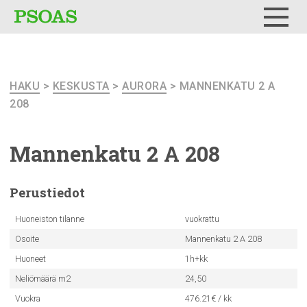
Testi
Menu
HAKU
>
KESKUSTA
>
AURORA
> MANNENKATU 2 A
208
Mannenkatu
2 A 208
Perustiedot
Huoneiston tilanne
vuokrattu
Osoite
Mannenkatu 2 A 208
Huoneet
1h+kk
Neliömäärä m2
24,50
Vuokra
476.21€ / kk