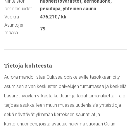
Kiinteistön
huoneistovarastot
,
kerhohuone
,
ominaisuudet
pesutupa
,
yhteinen sauna
Vuokra
476.21€ / kk
Asuntojen
79
määrä
Tietoja kohteesta
Aurora mahdollistaa Oulussa opiskeleville tasokkaan city-
asumisen aivan keskustan palvelujen tuntumassa ja keskellä
Lasaretinväylän vilkasta kulttuuri- ja tapahtuma-aluetta. Talo
tarjoaa asukkailleen muun muassa uudenlaisia yhteistiloja
sekä näyttävät ylimmän kerroksen saunatilat ja
kuntoiluhuoneen, joista avautuu näkymä suoraan Oulun