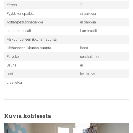
Kerros
2
Pyykkikonepaikka
ei paikkaa
Astianpesukonepaikka
ei paikkaa
Lattiamateriaali
Laminaatti
Makuuhuoneen ikkunan suunta
Olohuoneen ikkunan suunta
länsi
Parveke
ranskalainen
Sauna
ei
liesi
keittolevy
Lisätietoa
Kuvia kohteesta