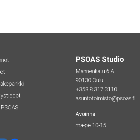
PSOAS Studio
nnot
Mannenkatu 6 A
et
90130 Oulu
akepankki
+358 8 317 3110
ystiedot
asuntotoimisto@psoas.fi
aPSOAS
Avoinna
ma-pe 10-15