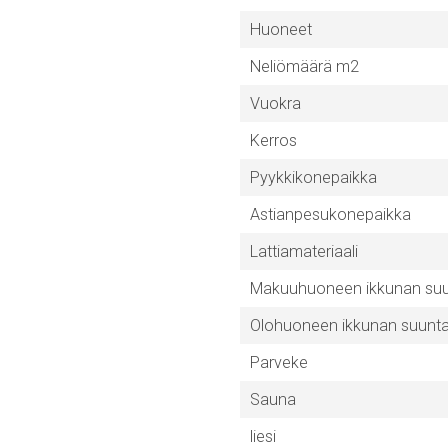
Huoneet
Neliömäärä m2
Vuokra
Kerros
Pyykkikonepaikka
Astianpesukonepaikka
Lattiamateriaali
Makuuhuoneen ikkunan su
Olohuoneen ikkunan suunt
Parveke
Sauna
liesi