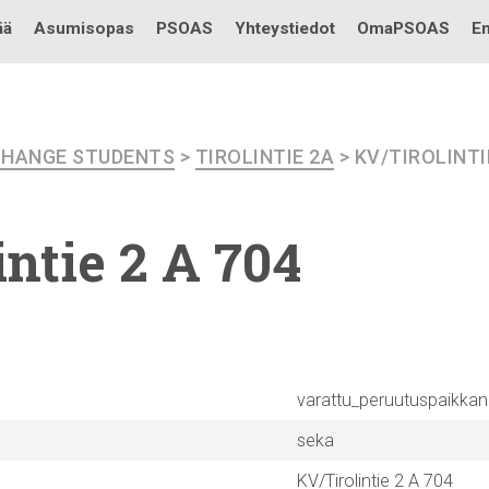
Testi
ää
Asumisopas
PSOAS
Yhteystiedot
OmaPSOAS
En
CHANGE STUDENTS
>
TIROLINTIE 2A
> KV/TIROLINTI
intie
2 A 704
varattu_peruutuspaikka
seka
KV/Tirolintie 2 A 704