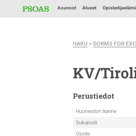
Asunnot
Alueet
Opiskelijaeläm
HAKU
>
DORMS FOR EX
KV/Tirol
Perustiedot
Huoneiston tilanne
Sukupuoli
Osoite