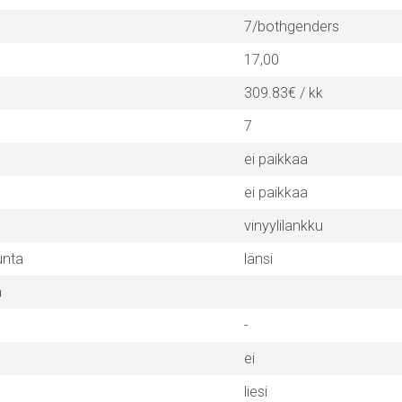
7/bothgenders
17,00
309.83€ / kk
7
ei paikkaa
ei paikkaa
vinyylilankku
unta
länsi
a
-
ei
liesi