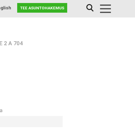
glish
TEE ASUNTOHAKEMUS
Menu
E 2 A 704
na