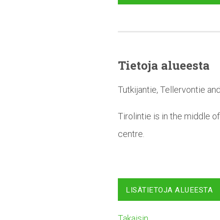
Tietoja alueesta
Tutkijantie, Tellervontie an
Tirolintie is in the middle 
centre.
LISÄTIETOJA ALUEESTA
Takaisin