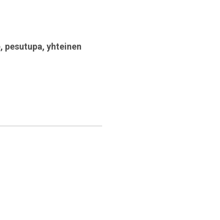
e
,
pesutupa
,
yhteinen