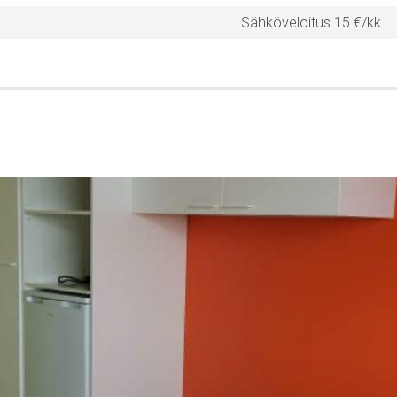
Sähköveloitus 15 €/kk