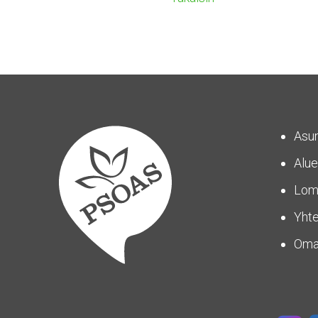
Asu
Alue
Lom
Yhte
Om