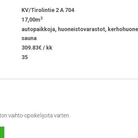
KV/Tirolintie 2 A 704
2
17,00m
autopaikkoja
,
huoneistovarastot
,
kerhohuon
sauna
309.83€ / kk
35
on vaihto-opiskelijoita varten.