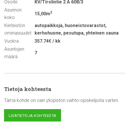
Osoite
KV/Tirolintie 2 A 608/3
Asunnon
2
15,00m
koko
Kiinteistön
autopaikkoja
,
huoneistovarastot
,
ominaisuudet
kerhohuone
,
pesutupa
,
yhteinen sauna
Vuokra
357.74€ / kk
Asuntojen
7
määrä
Tietoja kohteesta
Tämä kohde on vain yliopiston vaihto-opiskelijoita varten.
LISÄTIETOJA KOHTEESTA