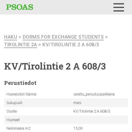
Testi
Menu
HAKU
>
DORMS FOR EXCHANGE STUDENTS
>
TIROLINTIE 2A
> KV/TIROLINTIE 2 A 608/3
KV/Tirolintie
2 A 608/3
Perustiedot
Huoneiston tilanne
varattu_peruutuspaikkana
Sukupuoli
mies
Osoite
KV/Tirolintie 2 A 608/3
Huoneet
Neliömäärä m2
15,00