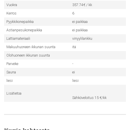
Vuokra
357.74€ / kk
Kerros
6
Pyykkikonepaikka
ei paikkaa
Astianpesukonepaikka
ei paikkaa
Lattiamateriaali
vinyylilankku
Makuuhuoneen ikkunan suunta
itä
Olohuoneen ikkunan suunta
Parveke
-
Sauna
ei
liesi
liesi
Lisätietoa
Sähköveloitus 15 €/kk