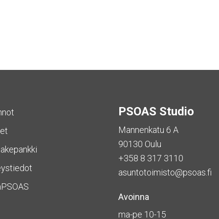
PSOAS Studio
nnot
Mannenkatu 6 A
et
90130 Oulu
akepankki
+358 8 317 3110
ystiedot
asuntotoimisto@psoas.fi
aPSOAS
Avoinna
ma-pe 10-15