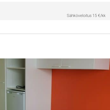
Sähköveloitus 15 €/kk