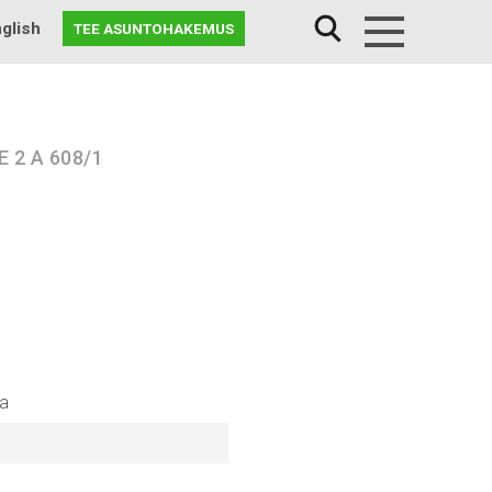
glish
TEE ASUNTOHAKEMUS
Menu
 2 A 608/1
na