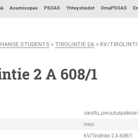
Testi
ää
Asumisopas
PSOAS
Yhteystiedot
OmaPSOAS
En
CHANGE STUDENTS
>
TIROLINTIE 2A
> KV/TIROLINTIE
intie
2 A 608/1
varattu_peruutuspaikka
mies
KV/Tirolintie 2 A 608/1