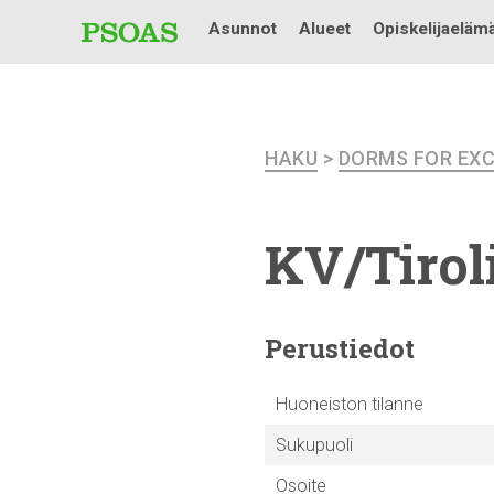
Asunnot
Alueet
Opiskelijaeläm
HAKU
>
DORMS FOR EX
KV/Tirol
Perustiedot
Huoneiston tilanne
Sukupuoli
Osoite