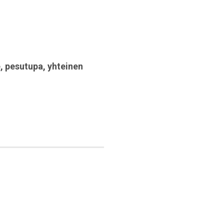
e
,
pesutupa
,
yhteinen