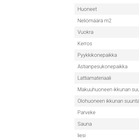
Huoneet
Neliömäärä m2
Vuokra
Kerros
Pyykkikonepaikka
Astianpesukonepaikka
Lattiamateriaali
Makuuhuoneen ikkunan su
Olohuoneen ikkunan suunt
Parveke
Sauna
liesi