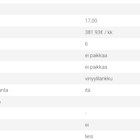
17,00
381.93€ / kk
6
ei paikkaa
ei paikkaa
vinyylilankku
unta
itä
a
-
ei
liesi