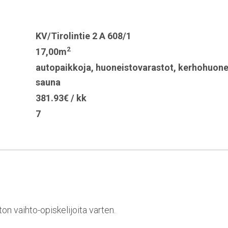
KV/Tirolintie 2 A 608/1
2
17,00m
autopaikkoja
,
huoneistovarastot
,
kerhohuon
sauna
381.93€ / kk
7
on vaihto-opiskelijoita varten.