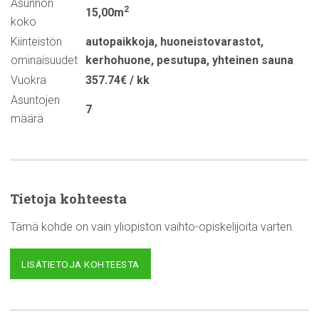
Asunnon
2
15,00m
koko
Kiinteistön
autopaikkoja
,
huoneistovarastot
,
ominaisuudet
kerhohuone
,
pesutupa
,
yhteinen sauna
Vuokra
357.74€ / kk
Asuntojen
7
määrä
Tietoja kohteesta
Tämä kohde on vain yliopiston vaihto-opiskelijoita varten.
LISÄTIETOJA KOHTEESTA