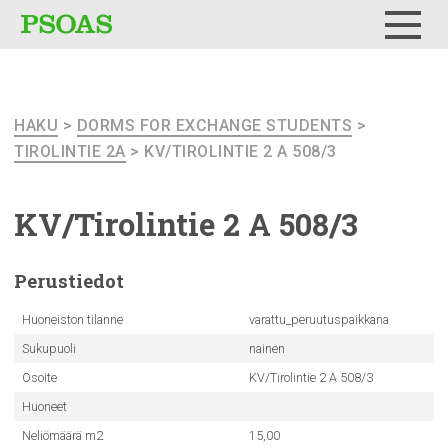
Testi
Menu
HAKU
>
DORMS FOR EXCHANGE STUDENTS
>
TIROLINTIE 2A
> KV/TIROLINTIE 2 A 508/3
KV/Tirolintie
2 A 508/3
Perustiedot
Huoneiston tilanne
varattu_peruutuspaikkana
Sukupuoli
nainen
Osoite
KV/Tirolintie 2 A 508/3
Huoneet
Neliömäärä m2
15,00