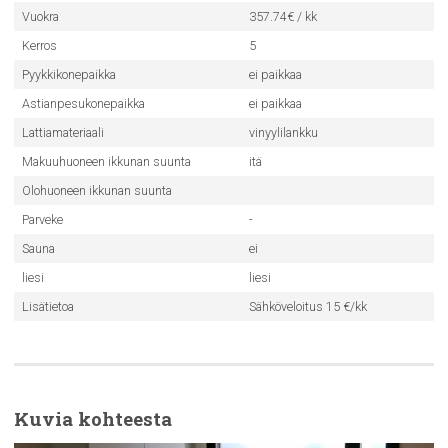
Vuokra
357.74€ / kk
Kerros
5
Pyykkikonepaikka
ei paikkaa
Astianpesukonepaikka
ei paikkaa
Lattiamateriaali
vinyylilankku
Makuuhuoneen ikkunan suunta
itä
Olohuoneen ikkunan suunta
Parveke
-
Sauna
ei
liesi
liesi
Lisätietoa
Sähköveloitus 15 €/kk
Kuvia kohteesta