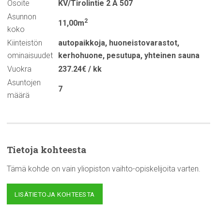
Osoite
KV/Tirolintie 2 A 507
Asunnon
2
11,00m
koko
Kiinteistön
autopaikkoja
,
huoneistovarastot
,
ominaisuudet
kerhohuone
,
pesutupa
,
yhteinen sauna
Vuokra
237.24€ / kk
Asuntojen
7
määrä
Tietoja kohteesta
Tämä kohde on vain yliopiston vaihto-opiskelijoita varten.
LISÄTIETOJA KOHTEESTA