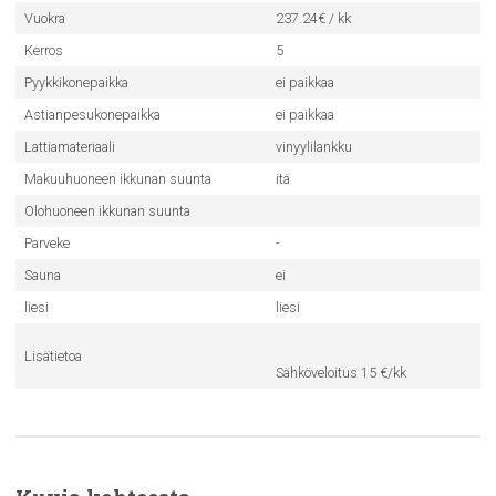
Vuokra
237.24€ / kk
Kerros
5
Pyykkikonepaikka
ei paikkaa
Astianpesukonepaikka
ei paikkaa
Lattiamateriaali
vinyylilankku
Makuuhuoneen ikkunan suunta
itä
Olohuoneen ikkunan suunta
Parveke
-
Sauna
ei
liesi
liesi
Lisätietoa
Sähköveloitus 15 €/kk