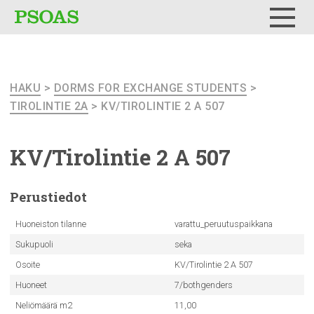
Testi
Menu
HAKU
>
DORMS FOR EXCHANGE STUDENTS
>
TIROLINTIE 2A
> KV/TIROLINTIE 2 A 507
KV/Tirolintie
2 A 507
Perustiedot
Huoneiston tilanne
varattu_peruutuspaikkana
Sukupuoli
seka
Osoite
KV/Tirolintie 2 A 507
Huoneet
7/bothgenders
Neliömäärä m2
11,00