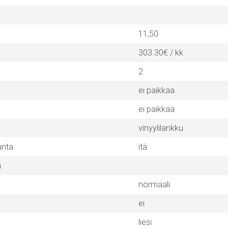
11,50
303.30€ / kk
2
ei paikkaa
ei paikkaa
vinyylilankku
unta
itä
a
normaali
ei
liesi