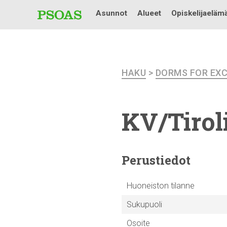
Asunnot
Alueet
Opiskelijaeläm
HAKU
>
DORMS FOR EX
KV/Tirol
Perustiedot
Huoneiston tilanne
Sukupuoli
Osoite