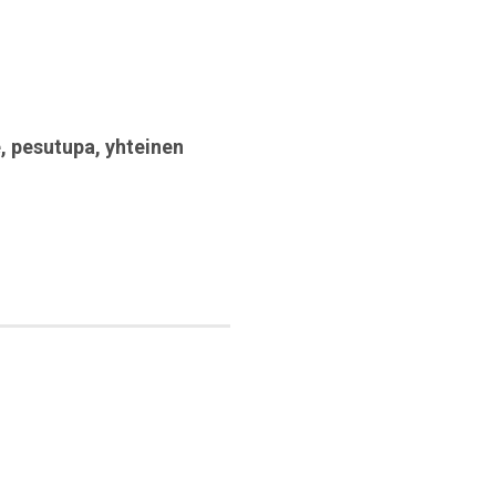
e
,
pesutupa
,
yhteinen