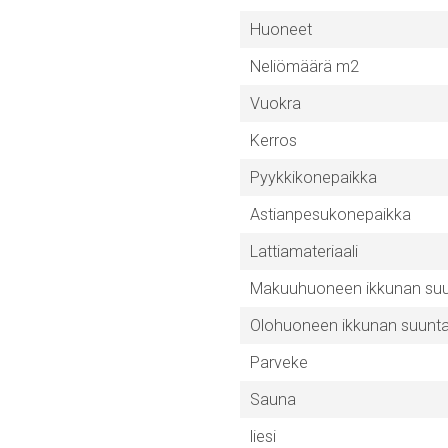
Huoneet
Neliömäärä m2
Vuokra
Kerros
Pyykkikonepaikka
Astianpesukonepaikka
Lattiamateriaali
Makuuhuoneen ikkunan su
Olohuoneen ikkunan suunt
Parveke
Sauna
liesi