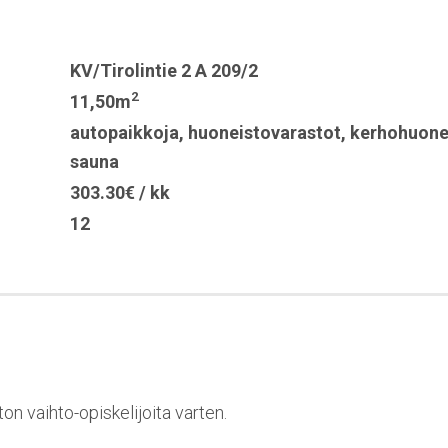
KV/Tirolintie 2 A 209/2
2
11,50m
autopaikkoja
,
huoneistovarastot
,
kerhohuon
sauna
303.30€ / kk
12
on vaihto-opiskelijoita varten.