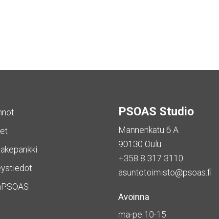
PSOAS Studio
nnot
Mannenkatu 6 A
et
90130 Oulu
akepankki
+358 8 317 3110
ystiedot
asuntotoimisto@psoas.fi
aPSOAS
Avoinna
ma-pe 10-15