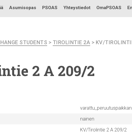
Testi
ää
Asumisopas
PSOAS
Yhteystiedot
OmaPSOAS
En
CHANGE STUDENTS
>
TIROLINTIE 2A
> KV/TIROLINTIE
intie
2 A 209/2
varattu_peruutuspaikka
nainen
KV/Tirolintie 2 A 209/2