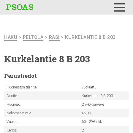
Testi
Menu
HAKU
>
PELTOLA
>
RASI
> KURKELANTIE 8 B 203
Kurkelantie
8 B 203
Perustiedot
Huoneiston tilanne
vuokrattu
Osoite
Kurkelantie 8 B 203
Huoneet
2h+k+parveke
Neliömäärä m2
46,00
Vuokra
604.29€ / kk
Kerros
2