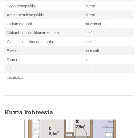
Pyykkikonepaikka
60 cm
Astianpesukonepaikka
60 cm
Lattiamateriaali
muovimatto
Makuuhuoneen ikkunan suunta
etelä
Olohuoneen ikkunan suunta
etelä
Parveke
normaali
Sauna
ei
liesi
liesi
Lisätietoa
Kuvia kohteesta