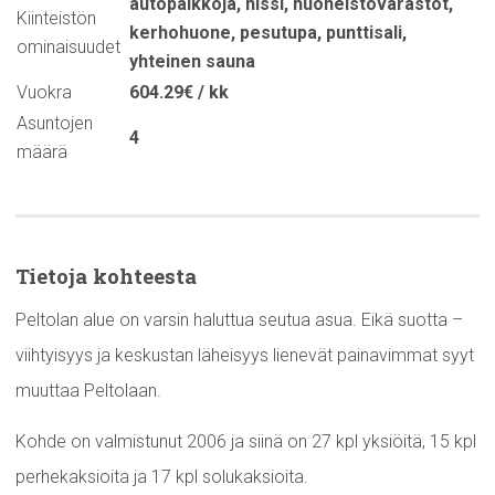
autopaikkoja
,
hissi
,
huoneistovarastot
,
Kiinteistön
kerhohuone
,
pesutupa
,
punttisali
,
ominaisuudet
yhteinen sauna
Vuokra
604.29€ / kk
Asuntojen
4
määrä
Tietoja kohteesta
Peltolan alue on varsin haluttua seutua asua. Eikä suotta –
viihtyisyys ja keskustan läheisyys lienevät painavimmat syyt
muuttaa Peltolaan.
Kohde on valmistunut 2006 ja siinä on 27 kpl yksiöitä, 15 kpl
perhekaksioita ja 17 kpl solukaksioita.