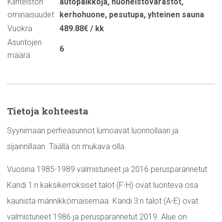
Kiinteistön
autopaikkoja
,
huoneistovarastot
,
ominaisuudet
kerhohuone
,
pesutupa
,
yhteinen sauna
Vuokra
489.88€ / kk
Asuntojen
6
määrä
Tietoja kohteesta
Syynimaan perheasunnot lumoavat luonnollaan ja
sijainnillaan. Täällä on mukava olla.
Vuosina 1985-1989 valmistuneet ja 2016 perusparannetut
Kandi 1:n kaksikerroksiset talot (F-H) ovat luonteva osa
kaunista männikkömaisemaa. Kandi 3:n talot (A-E) ovat
valmistuneet 1986 ja perusparannetut 2019. Alue on