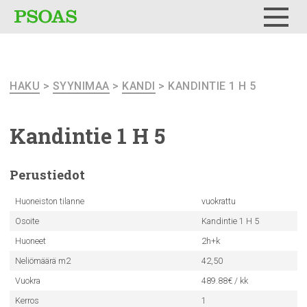
Testi
Menu
HAKU
>
SYYNIMAA
>
KANDI
> KANDINTIE 1 H 5
Kandintie 1 H 5
Perustiedot
Huoneiston tilanne
vuokrattu
Osoite
Kandintie 1 H 5
Huoneet
2h+k
Neliömäärä m2
42,50
Vuokra
489.88€ / kk
Kerros
1