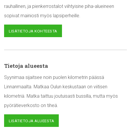
rauhallinen, ja pienkerrostalot viihtyisine piha-alueineen
sopivat mainiosti myös lapsiperheille.
LISÄTIETOJA KOHTEESTA
Tietoja alueesta
Syynimaa sijaitsee noin puolen kilometrin päässä
Linnanmaalta. Matkaa Oulun keskustaan on viitisen
kilometriä. Matka taittuu joutuisasti bussilla, mutta myös
pyörätieverkosto on tiheä.
LISÄTIETOJA ALUEESTA