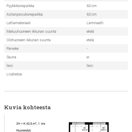
Pyykkikonepaikka
60 cm
Astianpesukonepaikka
60 cm
Lattiamateriaali
Laminaatti
Makuuhuoneen ikkunan suunta
etelä
Olohuoneen ikkunan suunta
etelä
Parveke
-
Sauna
ei
liesi
liesi
Lisätietoa
Kuvia kohteesta