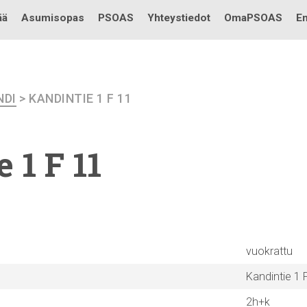
Testi
ää
Asumisopas
PSOAS
Yhteystiedot
OmaPSOAS
En
NDI
> KANDINTIE 1 F 11
 1 F 11
vuokrattu
Kandintie 1 
2h+k