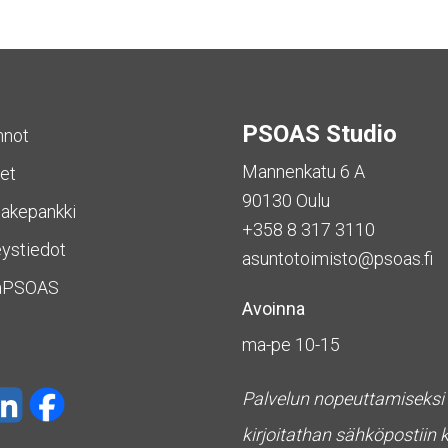
PSOAS Studio
nnot
Mannenkatu 6 A
et
90130 Oulu
akepankki
+358 8 317 3110
ystiedot
asuntotoimisto@psoas.fi
aPSOAS
Avoinna
ma-pe 10-15
Palvelun nopeuttamiseksi
kirjoitathan sähköpostiin 