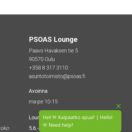
PSOAS Lounge
Paavo Havaksen tie 5
90570 Oulu
+358 8 317 3110
asuntotoimisto@psoas.fi
Avoinna
ma-pe 10-15
Hei! 🫶 Kaipaatko apua? | Hello!
Lounge on
suljettu kesän ajan
🫶 Need help?
koko
5.6.-16.8.2026