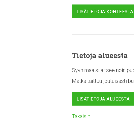
LISÄTIETOJA KOHTEESTA
Tietoja alueesta
Syynimaa sijaitsee noin puo
Matka taittuu joutuisasti b
LISÄTIETOJA ALUEESTA
Takaisin