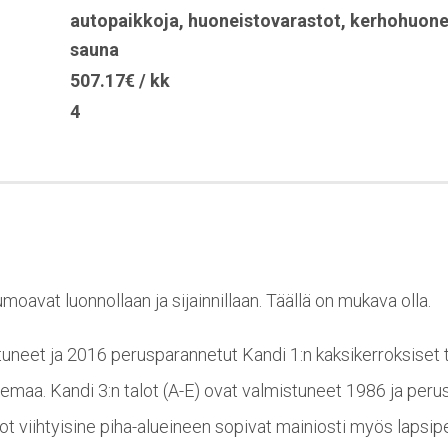
autopaikkoja
,
huoneistovarastot
,
kerhohuon
sauna
507.17€ / kk
4
avat luonnollaan ja sijainnillaan. Täällä on mukava olla.
neet ja 2016 perusparannetut Kandi 1:n kaksikerroksiset t
maa. Kandi 3:n talot (A-E) ovat valmistuneet 1986 ja peru
lot viihtyisine piha-alueineen sopivat mainiosti myös lapsipe