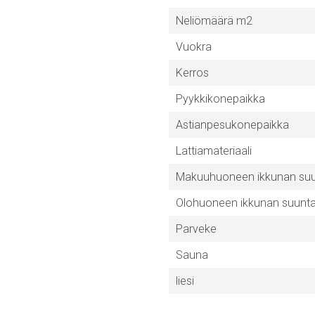
Neliömäärä m2
Vuokra
Kerros
Pyykkikonepaikka
Astianpesukonepaikka
Lattiamateriaali
Makuuhuoneen ikkunan su
Olohuoneen ikkunan suunt
Parveke
Sauna
liesi