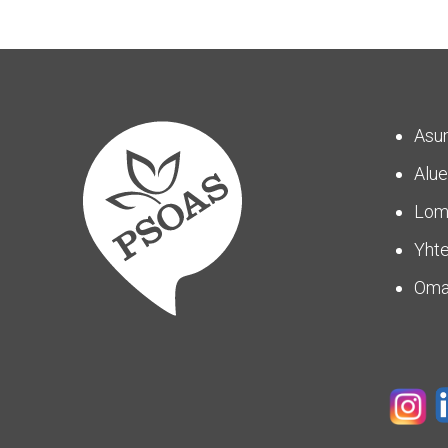
Asu
Alue
Lom
Yhte
Om