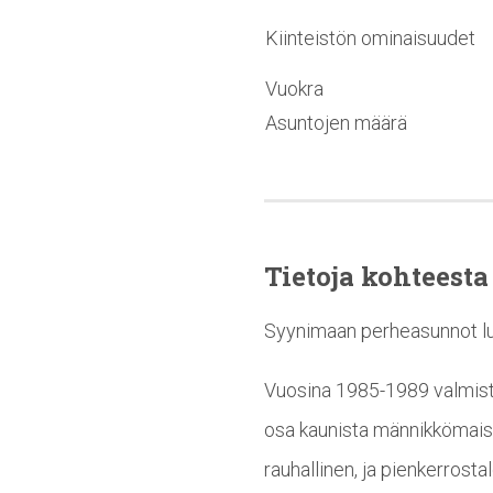
Kiinteistön ominaisuudet
Vuokra
Asuntojen määrä
Tietoja kohteesta
Syynimaan perheasunnot lumo
Vuosina 1985-1989 valmistu
osa kaunista männikkömaise
rauhallinen, ja pienkerrosta