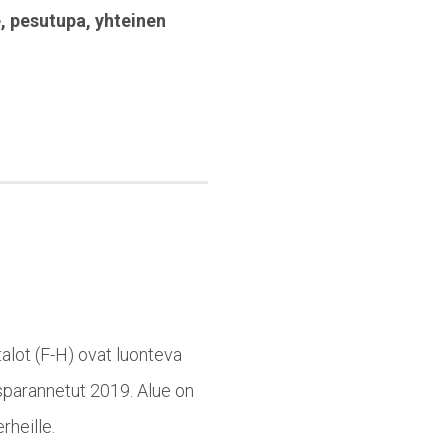
e
,
pesutupa
,
yhteinen
alot (F-H) ovat luonteva
sparannetut 2019. Alue on
rheille.