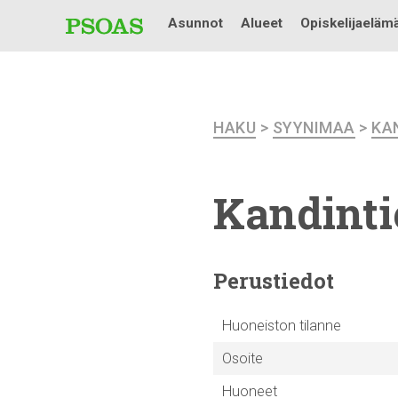
Asunnot
Alueet
Opiskelijaeläm
HAKU
>
SYYNIMAA
>
KA
Kandintie
Perustiedot
Huoneiston tilanne
Osoite
Huoneet