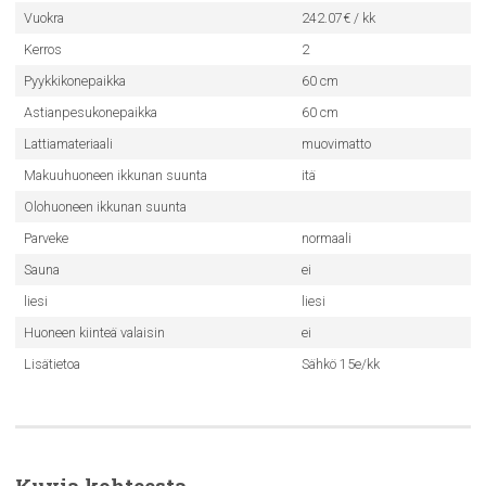
Vuokra
242.07€ / kk
Kerros
2
Pyykkikonepaikka
60 cm
Astianpesukonepaikka
60 cm
Lattiamateriaali
muovimatto
Makuuhuoneen ikkunan suunta
itä
Olohuoneen ikkunan suunta
Parveke
normaali
Sauna
ei
liesi
liesi
Huoneen kiinteä valaisin
ei
Lisätietoa
Sähkö 15e/kk
Kuvia kohteesta