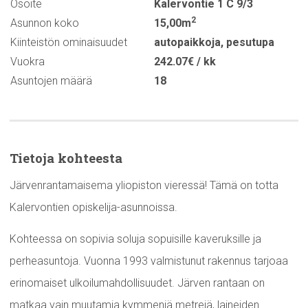
Osoite
Kalervontie 1 C 9/3
2
Asunnon koko
15,00m
Kiinteistön ominaisuudet
autopaikkoja
,
pesutupa
Vuokra
242.07€ / kk
Asuntojen määrä
18
Tietoja kohteesta
Järvenrantamaisema yliopiston vieressä! Tämä on totta
Kalervontien opiskelija-asunnoissa.
Kohteessa on sopivia soluja sopuisille kaveruksille ja
perheasuntoja. Vuonna 1993 valmistunut rakennus tarjoaa
erinomaiset ulkoilumahdollisuudet. Järven rantaan on
matkaa vain muutamia kymmeniä metrejä, laineiden