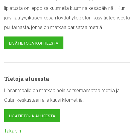
liplatusta on leppoisa kuunnella kuumina kesäpäivinä… Kun
järvi jäätyy, ikuisen kesän löydät yliopiston kasvitieteellisestä
puutarhasta, jonne on matkaa parisataa metriä.
LISÄTIETOJA KOHTEESTA
Tietoja alueesta
Linnanmaalle on matkaa noin seitsemänsataa metriä ja
Oulun keskustaan alle kuusi kilometriä.
LISÄTIETOJA ALUEESTA
Takaisin