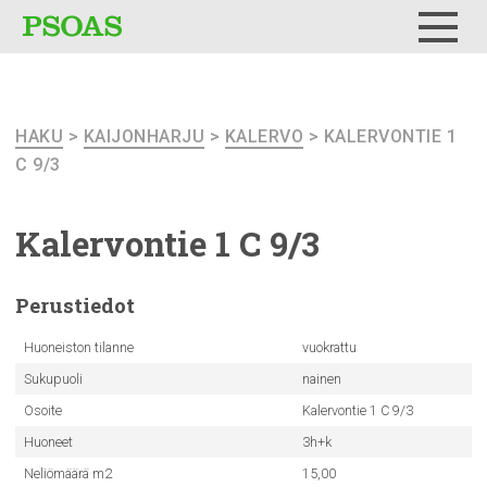
Testi
Menu
HAKU
>
KAIJONHARJU
>
KALERVO
> KALERVONTIE 1
C 9/3
Kalervontie
1 C 9/3
Perustiedot
Huoneiston tilanne
vuokrattu
Sukupuoli
nainen
Osoite
Kalervontie 1 C 9/3
Huoneet
3h+k
Neliömäärä m2
15,00