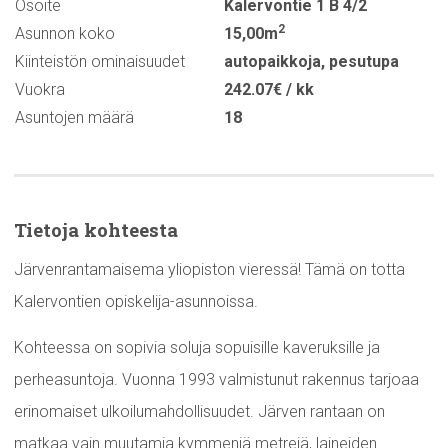
Osoite
Kalervontie 1 B 4/2
2
Asunnon koko
15,00m
Kiinteistön ominaisuudet
autopaikkoja
,
pesutupa
Vuokra
242.07€ / kk
Asuntojen määrä
18
Tietoja kohteesta
Järvenrantamaisema yliopiston vieressä! Tämä on totta
Kalervontien opiskelija-asunnoissa.
Kohteessa on sopivia soluja sopuisille kaveruksille ja
perheasuntoja. Vuonna 1993 valmistunut rakennus tarjoaa
erinomaiset ulkoilumahdollisuudet. Järven rantaan on
matkaa vain muutamia kymmeniä metrejä, laineiden