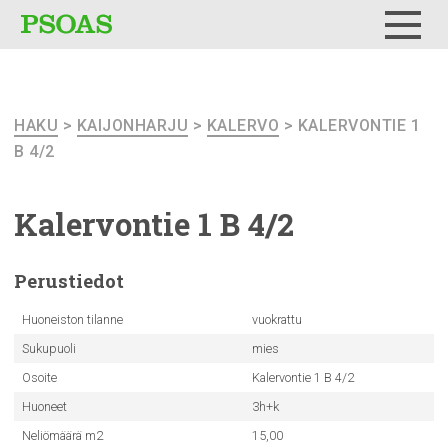
Testi
Menu
HAKU
>
KAIJONHARJU
>
KALERVO
> KALERVONTIE 1
B 4/2
Kalervontie
1 B 4/2
Perustiedot
Huoneiston tilanne
vuokrattu
Sukupuoli
mies
Osoite
Kalervontie 1 B 4/2
Huoneet
3h+k
Neliömäärä m2
15,00