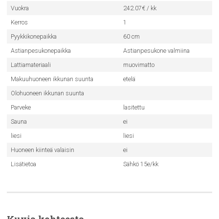
Vuokra
242.07€ / kk
Kerros
1
Pyykkikonepaikka
60 cm
Astianpesukonepaikka
Astianpesukone valmiina
Lattiamateriaali
muovimatto
Makuuhuoneen ikkunan suunta
etelä
Olohuoneen ikkunan suunta
Parveke
lasitettu
Sauna
ei
liesi
liesi
Huoneen kiinteä valaisin
ei
Lisätietoa
Sähkö 15e/kk
Kuvia kohteesta