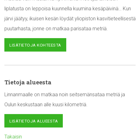
liplatusta on leppoisa kuunnella kuumina kesäpäivinä… Kun
järvi jäätyy, ikuisen kesän löydät yliopiston kasvitieteellisestä
puutarhasta, jonne on matkaa parisataa metriä.
LISÄTIETOJA KOHTEESTA
Tietoja alueesta
Linnanmaalle on matkaa noin seitsemänsataa metriä ja
Oulun keskustaan alle kuusi kilometriä.
LISÄTIETOJA ALUEESTA
Takaisin