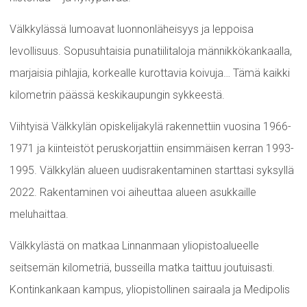
Välkkylässä lumoavat luonnonläheisyys ja leppoisa
levollisuus. Sopusuhtaisia punatiilitaloja männikkökankaalla,
marjaisia pihlajia, korkealle kurottavia koivuja… Tämä kaikki
kilometrin päässä keskikaupungin sykkeestä.
Viihtyisä Välkkylän opiskelijakylä rakennettiin vuosina 1966-
1971 ja kiinteistöt peruskorjattiin ensimmäisen kerran 1993-
1995. Välkkylän alueen uudisrakentaminen starttasi syksyllä
2022. Rakentaminen voi aiheuttaa alueen asukkaille
meluhaittaa.
Välkkylästä on matkaa Linnanmaan yliopistoalueelle
seitsemän kilometriä, busseilla matka taittuu joutuisasti.
Kontinkankaan kampus, yliopistollinen sairaala ja Medipolis