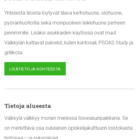
Yhteisistä tiloista löytyvät tilava kerhohuone, olohuone,
pyöränhuoltotila sekä monipuolinen leikkihuone perheen
pienimmille. Lisäksi asukkaiden käytössä ovat muut
Välkkylän kattavat palvelut, kuten kuntosali, PSOAS Study ja
grillikota.
LISÄTIETOJA KOHTEESTA
Tietoja alueesta
Välkkylä välkkyy monen mielessä toiveasuinpaikkana. Se
on merkittävä osa oululaisen opiskelijakulttuurin loistokasta
historiaa – ja nykypäivää.