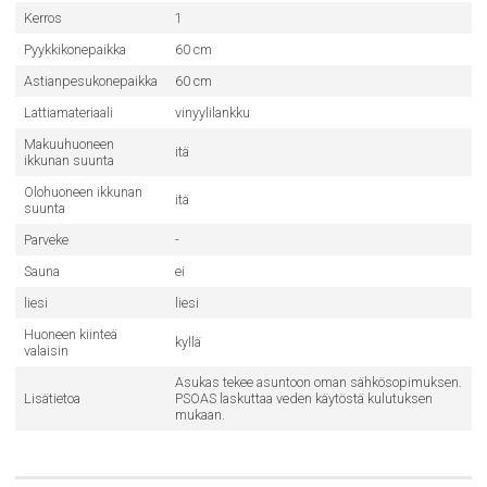
Kerros
1
Pyykkikonepaikka
60 cm
Astianpesukonepaikka
60 cm
Lattiamateriaali
vinyylilankku
Makuuhuoneen
itä
ikkunan suunta
Olohuoneen ikkunan
itä
suunta
Parveke
-
Sauna
ei
liesi
liesi
Huoneen kiinteä
kyllä
valaisin
Asukas tekee asuntoon oman sähkösopimuksen.
Lisätietoa
PSOAS laskuttaa veden käytöstä kulutuksen
mukaan.