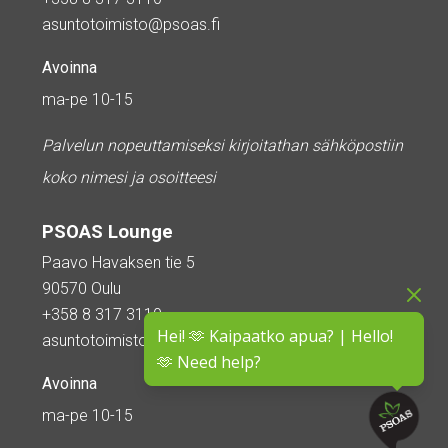
asuntotoimisto@psoas.fi
Avoinna
ma-pe 10-15
Palvelun nopeuttamiseksi kirjoitathan sähköpostiin
koko nimesi ja osoitteesi
PSOAS Lounge
Paavo Havaksen tie 5
90570 Oulu
+358 8 317 3110
Hei! 🫶 Kaipaatko apua? | Hello!
asuntotoimisto@psoas.fi
🫶 Need help?
Avoinna
ma-pe 10-15