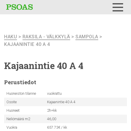
Testi
Menu
HAKU
>
RAKSILA - VÄLKKYLÄ
>
SAMPOLA
>
KAJAANINTIE 40 A 4
Kajaanintie
40 A 4
Perustiedot
Huoneiston tilanne
vuokrattu
Osoite
Kajaanintie 40 A 4
Huoneet
2h+kk
Neliömäärä m2
46,00
Vuokra
657.73€ / kk