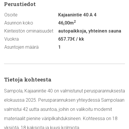
Perustiedot
Osoite
Kajaanintie 40 A 4
2
Asunnon koko
46,00m
Kiinteistön ominaisuudet
autopaikkoja
,
yhteinen sauna
Vuokra
657.73€ / kk
Asuntojen määrä
1
Tietoja kohteesta
Sampola, Kajaanintie 40 on valmistunut perusparannuksesta
elokuussa 2025. Perusparannuksen yhteydessä Sampolaan
valmistui 42 uutta asuntoa, joihin on valikoitu modernit
materiaalit pienine väripilkahduksineen. Kohteessa on 18
yksiötä, 18 kaksiota ja kuusi kolmiota.