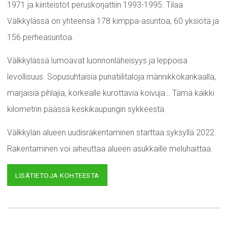
1971 ja kiinteistöt peruskorjattiin 1993-1995. Tilaa
Välkkylässä on yhteensä 178 kimppa-asuntoa, 60 yksiötä ja
156 perheasuntoa.
Välkkylässä lumoavat luonnonläheisyys ja leppoisa
levollisuus. Sopusuhtaisia punatiilitaloja männikkökankaalla,
marjaisia pihlajia, korkealle kurottavia koivuja… Tämä kaikki
kilometrin päässä keskikaupungin sykkeestä.
Välkkylän alueen uudisrakentaminen starttaa syksyllä 2022.
Rakentaminen voi aiheuttaa alueen asukkaille meluhaittaa.
LISÄTIETOJA KOHTEESTA