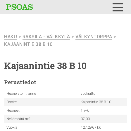
Testi
Menu
HAKU
>
RAKSILA - VÄLKKYLÄ
>
VÄLKYNTORPPA
>
KAJAANINTIE 38 B 10
Kajaanintie
38 B 10
Perustiedot
Huoneiston tilanne
vuokrattu
Osoite
Kajaanintie 38 B 10
Huoneet
1h+k
Neliömäärä m2
37,00
Vuokra
427.29€ / kk