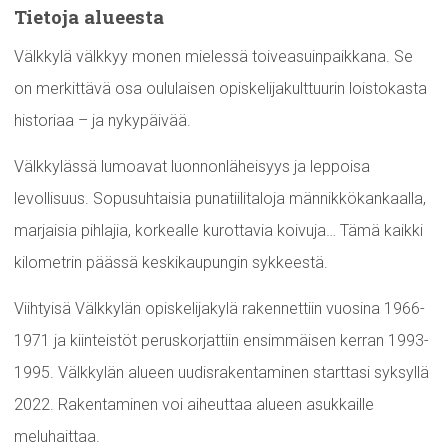
Tietoja alueesta
Välkkylä välkkyy monen mielessä toiveasuinpaikkana. Se
on merkittävä osa oululaisen opiskelijakulttuurin loistokasta
historiaa – ja nykypäivää.
Välkkylässä lumoavat luonnonläheisyys ja leppoisa
levollisuus. Sopusuhtaisia punatiilitaloja männikkökankaalla,
marjaisia pihlajia, korkealle kurottavia koivuja… Tämä kaikki
kilometrin päässä keskikaupungin sykkeestä.
Viihtyisä Välkkylän opiskelijakylä rakennettiin vuosina 1966-
1971 ja kiinteistöt peruskorjattiin ensimmäisen kerran 1993-
1995. Välkkylän alueen uudisrakentaminen starttasi syksyllä
2022. Rakentaminen voi aiheuttaa alueen asukkaille
meluhaittaa.