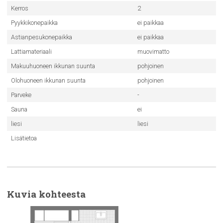
Kerros
2
Pyykkikonepaikka
ei paikkaa
Astianpesukonepaikka
ei paikkaa
Lattiamateriaali
muovimatto
Makuuhuoneen ikkunan suunta
pohjoinen
Olohuoneen ikkunan suunta
pohjoinen
Parveke
-
Sauna
ei
liesi
liesi
Lisätietoa
Kuvia kohteesta