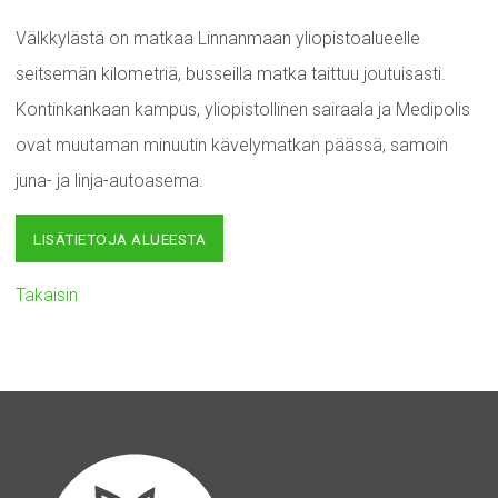
Välkkylästä on matkaa Linnanmaan yliopistoalueelle
seitsemän kilometriä, busseilla matka taittuu joutuisasti.
Kontinkankaan kampus, yliopistollinen sairaala ja Medipolis
ovat muutaman minuutin kävelymatkan päässä, samoin
juna- ja linja-autoasema.
LISÄTIETOJA ALUEESTA
Takaisin