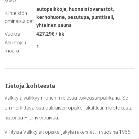
koko
autopaikkoja
,
huoneistovarastot
,
Kiinteistön
kerhohuone
,
pesutupa
,
punttisali
,
ominaisuudet
yhteinen sauna
Vuokra
427.29€ / kk
Asuntojen
1
määrä
Tietoja kohteesta
Välkkylä välkkyy monen mielessä toiveasuinpaikkana. Se
on merkittävä osa oululaisen opiskelijakulttuurin loistokasta
historiaa – ja nykypäivää.
Viihtyisä Välkkylän opiskelijakylä rakennettiin vuosina 1966-