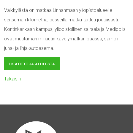
Välkkylästä on matkaa Linnanmaan yliopistoalueelle
seitsemän kilometriä, busseilla matka taittuu joutuisasti.
Kontinkankaan kampus, yliopistollinen sairaala ja Medipolis
ovat muutaman minuutin kävelymatkan päässä, samoin
juna- ja linja-autoasema.
LISÄTIETOJA ALUEESTA
Takaisin