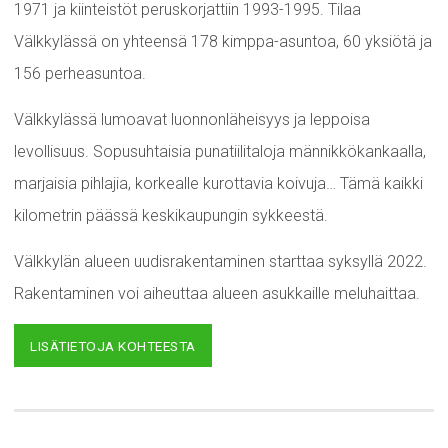
1971 ja kiinteistöt peruskorjattiin 1993-1995. Tilaa
Välkkylässä on yhteensä 178 kimppa-asuntoa, 60 yksiötä ja
156 perheasuntoa.
Välkkylässä lumoavat luonnonläheisyys ja leppoisa
levollisuus. Sopusuhtaisia punatiilitaloja männikkökankaalla,
marjaisia pihlajia, korkealle kurottavia koivuja… Tämä kaikki
kilometrin päässä keskikaupungin sykkeestä.
Välkkylän alueen uudisrakentaminen starttaa syksyllä 2022.
Rakentaminen voi aiheuttaa alueen asukkaille meluhaittaa.
LISÄTIETOJA KOHTEESTA