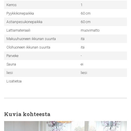
Kerros
1
Pyykkikonepaikka
60 cm
Astianpesukonepaikka
60 cm
Lattiamateriaali
muovimatto
Makuuhuoneen ikkunan suunta
itä
Olohuoneen ikkunan suunta
itä
Parveke
-
Sauna
ei
liesi
liesi
Lisätietoa
Kuvia kohteesta