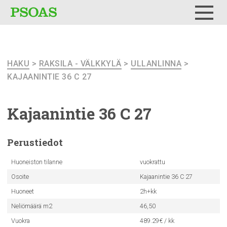
Testi
Menu
HAKU
>
RAKSILA - VÄLKKYLÄ
>
ULLANLINNA
>
KAJAANINTIE 36 C 27
Kajaanintie
36 C 27
Perustiedot
Huoneiston tilanne
vuokrattu
Osoite
Kajaanintie 36 C 27
Huoneet
2h+kk
Neliömäärä m2
46,50
Vuokra
489.29€ / kk