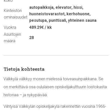
koko
autopaikkoja
,
elevator
,
hissi
,
Kiinteistön
huoneistovarastot
,
kerhohuone
,
ominaisuudet
pesutupa
,
punttisali
,
yhteinen sauna
Vuokra
489.29€ / kk
Asuntojen
28
määrä
Tietoja kohteesta
Välkkylä välkkyy monen mielessä toiveasuinpaikkana. Se
on merkittävä osa oululaisen opiskelijakulttuurin loistokasta
historiaa – ja nykypäivää.
Viihtyisä Välkkylän opiskelijakylä rakennettiin vuosina 1966-