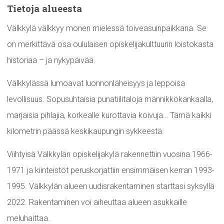
Tietoja alueesta
Välkkylä välkkyy monen mielessä toiveasuinpaikkana. Se
on merkittävä osa oululaisen opiskelijakulttuurin loistokasta
historiaa – ja nykypäivää.
Välkkylässä lumoavat luonnonläheisyys ja leppoisa
levollisuus. Sopusuhtaisia punatiilitaloja männikkökankaalla,
marjaisia pihlajia, korkealle kurottavia koivuja… Tämä kaikki
kilometrin päässä keskikaupungin sykkeestä.
Viihtyisä Välkkylän opiskelijakylä rakennettiin vuosina 1966-
1971 ja kiinteistöt peruskorjattiin ensimmäisen kerran 1993-
1995. Välkkylän alueen uudisrakentaminen starttasi syksyllä
2022. Rakentaminen voi aiheuttaa alueen asukkaille
meluhaittaa.