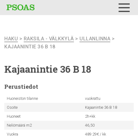
Testi
Menu
HAKU
>
RAKSILA - VÄLKKYLÄ
>
ULLANLINNA
>
KAJAANINTIE 36 B 18
Kajaanintie
36 B 18
Perustiedot
Huoneiston tilanne
vuokrattu
Osoite
Kajaanintie 36 B 18
Huoneet
2h+kk
Neliömäärä m2
46,50
Vuokra
489.29€ / kk