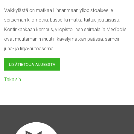
Välkkylästä on matkaa Linnanmaan yliopistoalueelle
seitsemän kilometriä, busseilla matka taittuu joutuisasti.
Kontinkankaan kampus, yliopistollinen sairaala ja Medipolis
ovat muutaman minuutin kävelymatkan päässä, samoin
juna- ja linja-autoasema.
LISÄTIETOJA ALUEESTA
Takaisin