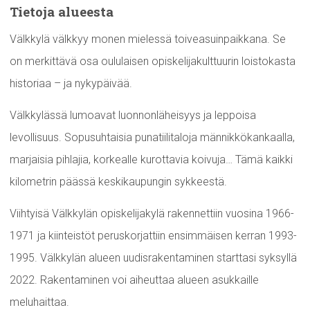
Tietoja alueesta
Välkkylä välkkyy monen mielessä toiveasuinpaikkana. Se
on merkittävä osa oululaisen opiskelijakulttuurin loistokasta
historiaa – ja nykypäivää.
Välkkylässä lumoavat luonnonläheisyys ja leppoisa
levollisuus. Sopusuhtaisia punatiilitaloja männikkökankaalla,
marjaisia pihlajia, korkealle kurottavia koivuja… Tämä kaikki
kilometrin päässä keskikaupungin sykkeestä.
Viihtyisä Välkkylän opiskelijakylä rakennettiin vuosina 1966-
1971 ja kiinteistöt peruskorjattiin ensimmäisen kerran 1993-
1995. Välkkylän alueen uudisrakentaminen starttasi syksyllä
2022. Rakentaminen voi aiheuttaa alueen asukkaille
meluhaittaa.