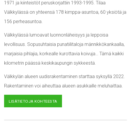
1971 ja kiinteistöt peruskorjattiin 1993-1995. Tilaa
Välkkylässä on yhteensä 178 kimppa-asuntoa, 60 yksiötä ja
156 perheasuntoa.
Välkkylässä lumoavat luonnonläheisyys ja leppoisa
levollisuus. Sopusuhtaisia punatiilitaloja männikkökankaalla,
marjaisia pihlajia, korkealle kurottavia koivuja… Tämä kaikki
kilometrin päässä keskikaupungin sykkeestä.
Välkkylän alueen uudisrakentaminen starttaa syksyllä 2022.
Rakentaminen voi aiheuttaa alueen asukkaille meluhaittaa.
LISÄTIETOJA KOHTEESTA