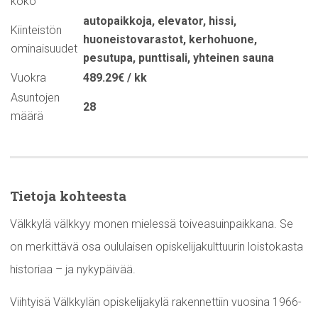
koko
autopaikkoja
,
elevator
,
hissi
,
Kiinteistön
huoneistovarastot
,
kerhohuone
,
ominaisuudet
pesutupa
,
punttisali
,
yhteinen sauna
Vuokra
489.29€ / kk
Asuntojen
28
määrä
Tietoja kohteesta
Välkkylä välkkyy monen mielessä toiveasuinpaikkana. Se
on merkittävä osa oululaisen opiskelijakulttuurin loistokasta
historiaa – ja nykypäivää.
Viihtyisä Välkkylän opiskelijakylä rakennettiin vuosina 1966-