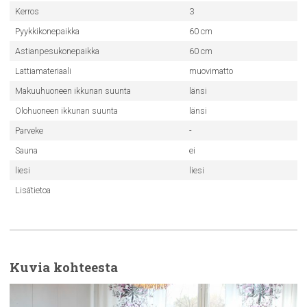
Kerros
3
Pyykkikonepaikka
60 cm
Astianpesukonepaikka
60 cm
Lattiamateriaali
muovimatto
Makuuhuoneen ikkunan suunta
länsi
Olohuoneen ikkunan suunta
länsi
Parveke
-
Sauna
ei
liesi
liesi
Lisätietoa
Kuvia kohteesta