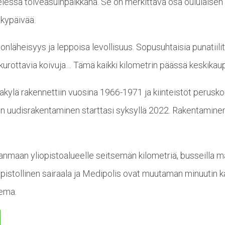
essä toiveasuinpaikkana. Se on merkittävä osa oululaisen o
ykypäivää.
nläheisyys ja leppoisa levollisuus. Sopusuhtaisia punatiili
le kurottavia koivuja… Tämä kaikki kilometrin päässä keskika
ijakylä rakennettiin vuosina 1966-1971 ja kiinteistöt perusk
n uudisrakentaminen starttasi syksyllä 2022. Rakentaminen
nmaan yliopistoalueelle seitsemän kilometriä, busseilla mat
pistollinen sairaala ja Medipolis ovat muutaman minuutin 
sema.