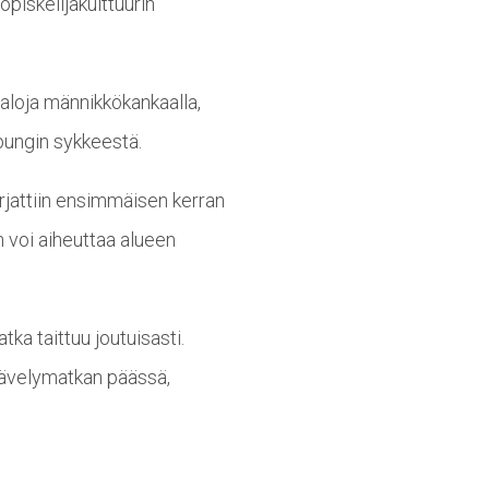
piskelijakulttuurin
taloja männikkökankaalla,
upungin sykkeestä.
orjattiin ensimmäisen kerran
 voi aiheuttaa alueen
ka taittuu joutuisasti.
kävelymatkan päässä,