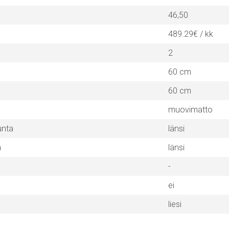
46,50
489.29€ / kk
2
60 cm
60 cm
muovimatto
unta
länsi
a
länsi
-
ei
liesi