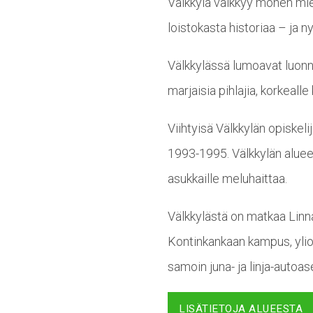
Välkkylä välkkyy monen miel
loistokasta historiaa – ja n
Välkkylässä lumoavat luonno
marjaisia pihlajia, korkeal
Viihtyisä Välkkylän opiskel
1993-1995. Välkkylän aluee
asukkaille meluhaittaa.
Välkkylästä on matkaa Linna
Kontinkankaan kampus, ylio
samoin juna- ja linja-autoa
LISÄTIETOJA ALUEESTA