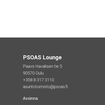
PSOAS Lounge
Paavo Havaksen tie 5
90570 Oulu
+358 8 317 3110
asuntotoimisto@psoas.fi
Avoinna