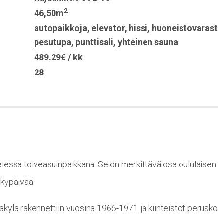
2
46,50m
autopaikkoja
,
elevator
,
hissi
,
huoneistovarast
pesutupa
,
punttisali
,
yhteinen sauna
489.29€ / kk
28
essä toiveasuinpaikkana. Se on merkittävä osa oululaisen o
ykypäivää.
jakylä rakennettiin vuosina 1966-1971 ja kiinteistöt perusko