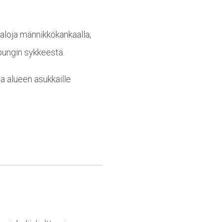
taloja männikkökankaalla,
upungin sykkeestä.
a alueen asukkaille