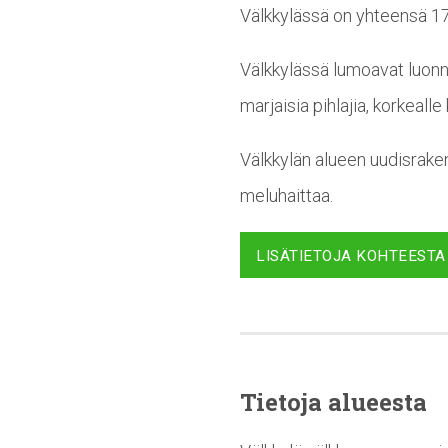
Välkkylässä on yhteensä 17
Välkkylässä lumoavat luonno
marjaisia pihlajia, korkeal
Välkkylän alueen uudisrake
meluhaittaa.
LISÄTIETOJA KOHTEESTA
Tietoja alueesta