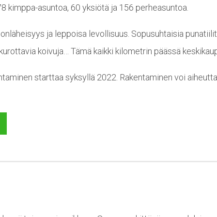
8 kimppa-asuntoa, 60 yksiötä ja 156 perheasuntoa.
nläheisyys ja leppoisa levollisuus. Sopusuhtaisia punatiili
le kurottavia koivuja… Tämä kaikki kilometrin päässä keskika
ntaminen starttaa syksyllä 2022. Rakentaminen voi aiheutta