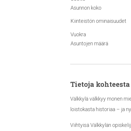
Asunnon koko
Kiinteistön ominaisuudet
Vuokra
Asuntojen määrä
Tietoja kohteesta
Välkkylä välkkyy monen miel
loistokasta historiaa – ja n
Viihtyisä Välkkylän opiskeli