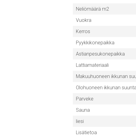
Neliömäärä m2
Vuokra
Kerros
Pyykkikonepaikka
Astianpesukonepaikka
Lattiamateriaali
Makuuhuoneen ikkunan su
Olohuoneen ikkunan suunt
Parveke
Sauna
liesi
Lisätietoa