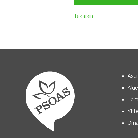
Takaisin
Asu
Alue
Lom
Yhte
Om