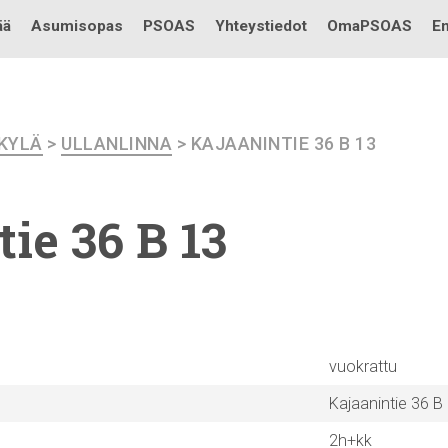
Testi
ää
Asumisopas
PSOAS
Yhteystiedot
OmaPSOAS
En
KKYLÄ
>
ULLANLINNA
> KAJAANINTIE 36 B 13
tie
36 B 13
vuokrattu
Kajaanintie 36 B
2h+kk