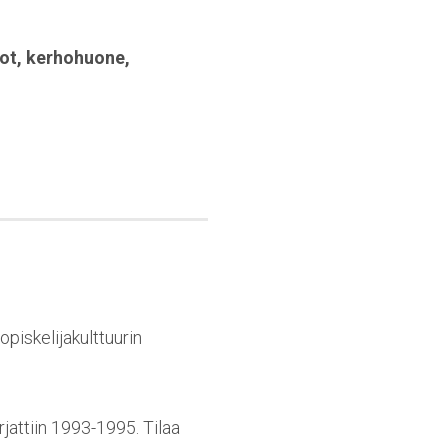
ot
,
kerhohuone
,
piskelijakulttuurin
rjattiin 1993-1995. Tilaa