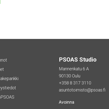
PSOAS Studio
nnot
Mannenkatu 6 A
et
90130 Oulu
akepankki
+358 8 317 3110
ystiedot
asuntotoimisto@psoas.fi
aPSOAS
Avoinna