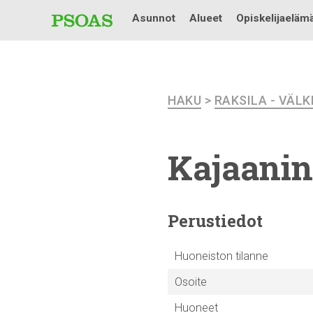
Asunnot
Alueet
Opiskelijaeläm
HAKU
>
RAKSILA - VÄL
Kajaanin
Perustiedot
Huoneiston tilanne
Osoite
Huoneet