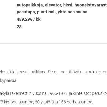
autopaikkoja
,
elevator
,
hissi
,
huoneistovarast
pesutupa
,
punttisali
,
yhteinen sauna
489.29€ / kk
28
essä toiveasuinpaikkana. Se on merkittävä osa oululaisen o
ykypäivää.
jakylä rakennettiin vuosina 1966-1971 ja kiinteistöt perusko
8 kimppa-asuntoa, 60 yksiötä ja 156 perheasuntoa.