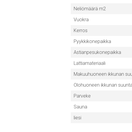
Neliömäärä m2
Vuokra
Kerros
Pyykkikonepaikka
Astianpesukonepaikka
Lattiamateriaali
Makuuhuoneen ikkunan su
Olohuoneen ikkunan suunt
Parveke
Sauna
liesi