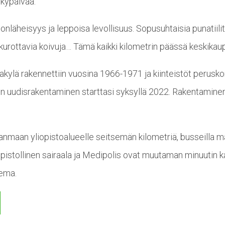
ykypäivää.
nläheisyys ja leppoisa levollisuus. Sopusuhtaisia punatiili
le kurottavia koivuja… Tämä kaikki kilometrin päässä keskika
ijakylä rakennettiin vuosina 1966-1971 ja kiinteistöt perusk
n uudisrakentaminen starttasi syksyllä 2022. Rakentaminen
nmaan yliopistoalueelle seitsemän kilometriä, busseilla mat
pistollinen sairaala ja Medipolis ovat muutaman minuutin 
sema.