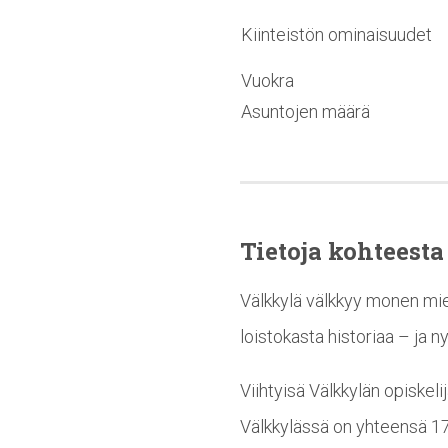
Kiinteistön ominaisuudet
Vuokra
Asuntojen määrä
Tietoja kohteesta
Välkkylä välkkyy monen miel
loistokasta historiaa – ja n
Viihtyisä Välkkylän opiskeli
Välkkylässä on yhteensä 17