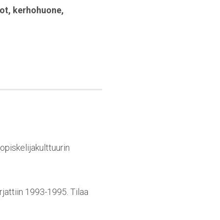
ot
,
kerhohuone
,
piskelijakulttuurin
rjattiin 1993-1995. Tilaa