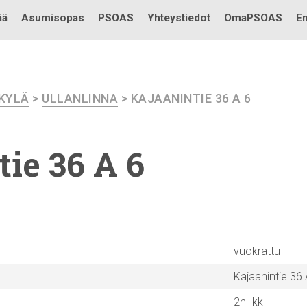
Testi
ää
Asumisopas
PSOAS
Yhteystiedot
OmaPSOAS
En
KKYLÄ
>
ULLANLINNA
> KAJAANINTIE 36 A 6
tie
36 A 6
vuokrattu
Kajaanintie 36 
2h+kk