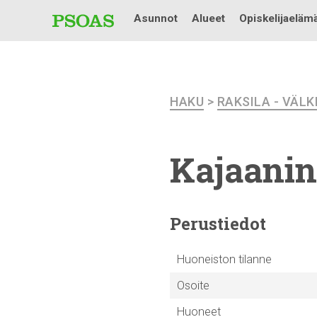
Asunnot
Alueet
Opiskelijaeläm
HAKU
>
RAKSILA - VÄL
Kajaanin
Perustiedot
Huoneiston tilanne
Osoite
Huoneet