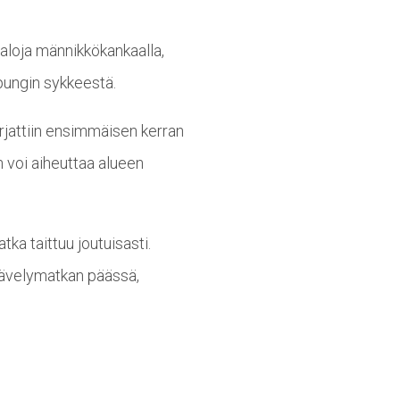
taloja männikkökankaalla,
upungin sykkeestä.
orjattiin ensimmäisen kerran
 voi aiheuttaa alueen
ka taittuu joutuisasti.
kävelymatkan päässä,