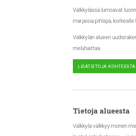
Välkkylässä lumoavat luonno
marjaisia pihlajia, korkeal
Välkkylän alueen uudisrake
meluhaittaa.
LISÄTIETOJA KOHTEESTA
Tietoja alueesta
Välkkylä välkkyy monen miel