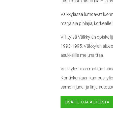
loistokasta historiaa – ja n
Välkkylässä lumoavat luonno
marjaisia pihlajia, korkeal
Viihtyisä Välkkylän opiskel
1993-1995. Välkkylän aluee
asukkaille meluhaittaa.
Välkkylästä on matkaa Linna
Kontinkankaan kampus, ylio
samoin juna- ja linja-autoa
LISÄTIETOJA ALUEESTA