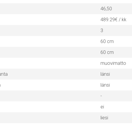
46,50
489.29€ / kk
3
60 cm
60 cm
muovimatto
unta
länsi
a
länsi
-
ei
liesi