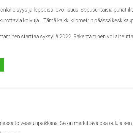
nläheisyys ja leppoisa levollisuus. Sopusuhtaisia punatiili
le kurottavia koivuja… Tämä kaikki kilometrin päässä keskika
ntaminen starttaa syksyllä 2022. Rakentaminen voi aiheutta
essä toiveasuinpaikkana. Se on merkittävä osa oululaisen o