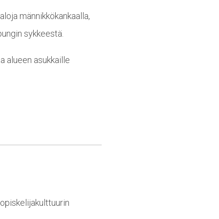
taloja männikkökankaalla,
upungin sykkeestä.
a alueen asukkaille
piskelijakulttuurin