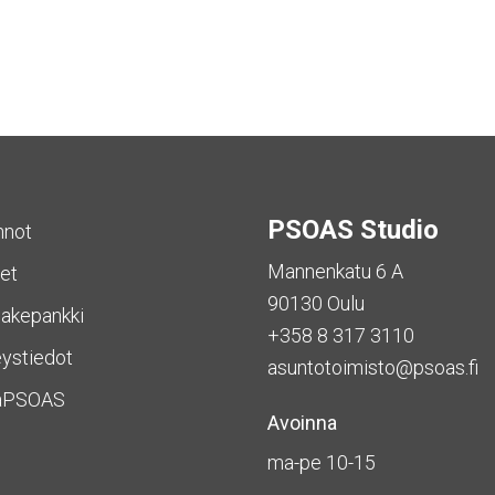
PSOAS Studio
nnot
Mannenkatu 6 A
et
90130 Oulu
akepankki
+358 8 317 3110
ystiedot
asuntotoimisto@psoas.fi
aPSOAS
Avoinna
ma-pe 10-15