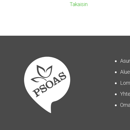
Takaisin
Asu
Alue
Lom
Yhte
Om