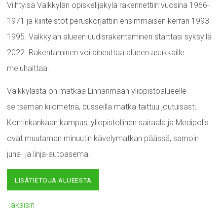
Viihtyisä Välkkylän opiskelijakylä rakennettiin vuosina 1966-
1971 ja kiinteistöt peruskorjattiin ensimmäisen kerran 1993-
1995. Välkkylän alueen uudisrakentaminen starttasi syksyllä
2022. Rakentaminen voi aiheuttaa alueen asukkaille
meluhaittaa.
Välkkylästä on matkaa Linnanmaan yliopistoalueelle
seitsemän kilometriä, busseilla matka taittuu joutuisasti.
Kontinkankaan kampus, yliopistollinen sairaala ja Medipolis
ovat muutaman minuutin kävelymatkan päässä, samoin
juna- ja linja-autoasema.
LISÄTIETOJA ALUEESTA
Takaisin