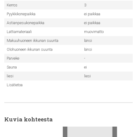
Kerros
3
Pyykkikonepaikka
ei paikkaa
Astianpesukonepaikka
ei paikkaa
Lattiamateriaali
muovimatto
Makuuhuoneen ikkunan suunta
länsi
Olohuoneen ikkunan suunta
länsi
Parveke
-
Sauna
ei
liesi
liesi
Lisätietoa
Kuvia kohteesta