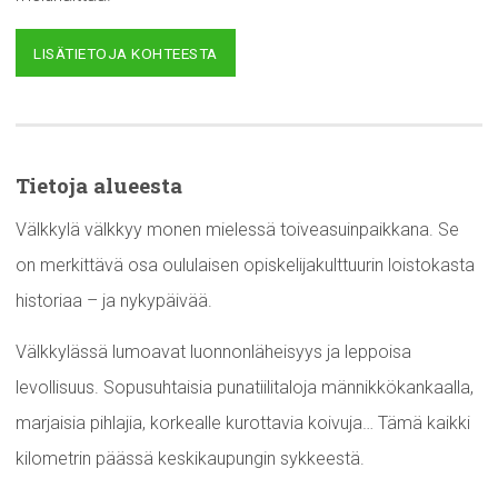
LISÄTIETOJA KOHTEESTA
Tietoja alueesta
Välkkylä välkkyy monen mielessä toiveasuinpaikkana. Se
on merkittävä osa oululaisen opiskelijakulttuurin loistokasta
historiaa – ja nykypäivää.
Välkkylässä lumoavat luonnonläheisyys ja leppoisa
levollisuus. Sopusuhtaisia punatiilitaloja männikkökankaalla,
marjaisia pihlajia, korkealle kurottavia koivuja… Tämä kaikki
kilometrin päässä keskikaupungin sykkeestä.