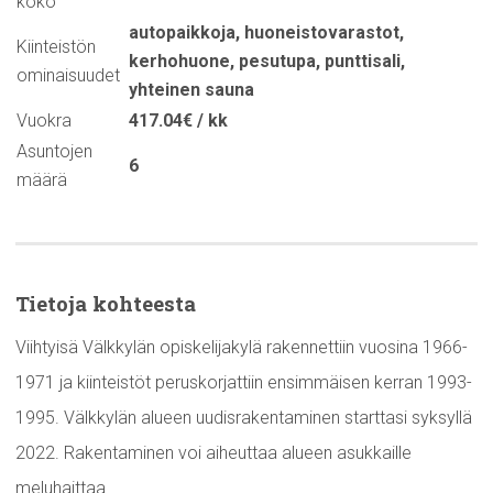
koko
autopaikkoja
,
huoneistovarastot
,
Kiinteistön
kerhohuone
,
pesutupa
,
punttisali
,
ominaisuudet
yhteinen sauna
Vuokra
417.04€ / kk
Asuntojen
6
määrä
Tietoja kohteesta
Viihtyisä Välkkylän opiskelijakylä rakennettiin vuosina 1966-
1971 ja kiinteistöt peruskorjattiin ensimmäisen kerran 1993-
1995. Välkkylän alueen uudisrakentaminen starttasi syksyllä
2022. Rakentaminen voi aiheuttaa alueen asukkaille
meluhaittaa.