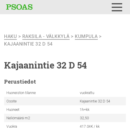
Testi
Menu
HAKU
>
RAKSILA - VÄLKKYLÄ
>
KUMPULA
>
KAJAANINTIE 32 D 54
Kajaanintie
32 D 54
Perustiedot
Huoneiston tilanne
vuokrattu
Osoite
Kajaanintie 32 D 54
Huoneet
1h+kk
Neliömäärä m2
32,50
Vuokra
417.04€ / kk