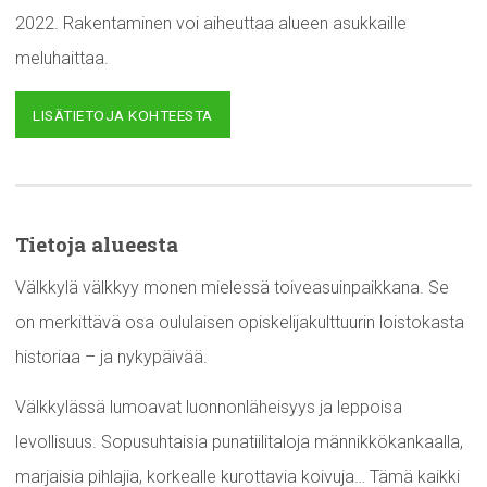
2022. Rakentaminen voi aiheuttaa alueen asukkaille
meluhaittaa.
LISÄTIETOJA KOHTEESTA
Tietoja alueesta
Välkkylä välkkyy monen mielessä toiveasuinpaikkana. Se
on merkittävä osa oululaisen opiskelijakulttuurin loistokasta
historiaa – ja nykypäivää.
Välkkylässä lumoavat luonnonläheisyys ja leppoisa
levollisuus. Sopusuhtaisia punatiilitaloja männikkökankaalla,
marjaisia pihlajia, korkealle kurottavia koivuja… Tämä kaikki