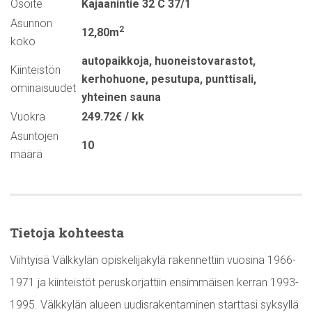
Osoite
Kajaanintie 32 C 37/1
Asunnon
2
12,80m
koko
autopaikkoja
,
huoneistovarastot
,
Kiinteistön
kerhohuone
,
pesutupa
,
punttisali
,
ominaisuudet
yhteinen sauna
Vuokra
249.72€ / kk
Asuntojen
10
määrä
Tietoja kohteesta
Viihtyisä Välkkylän opiskelijakylä rakennettiin vuosina 1966-
1971 ja kiinteistöt peruskorjattiin ensimmäisen kerran 1993-
1995. Välkkylän alueen uudisrakentaminen starttasi syksyllä