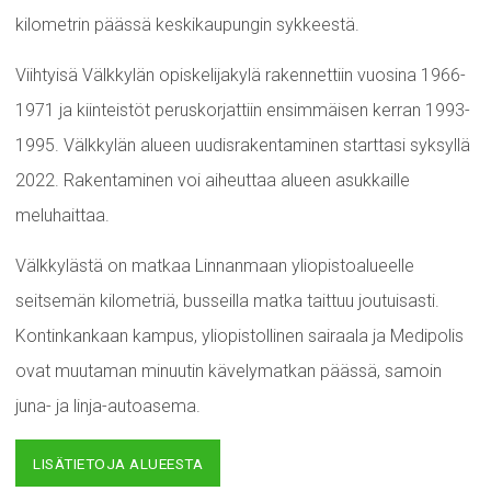
kilometrin päässä keskikaupungin sykkeestä.
Viihtyisä Välkkylän opiskelijakylä rakennettiin vuosina 1966-
1971 ja kiinteistöt peruskorjattiin ensimmäisen kerran 1993-
1995. Välkkylän alueen uudisrakentaminen starttasi syksyllä
2022. Rakentaminen voi aiheuttaa alueen asukkaille
meluhaittaa.
Välkkylästä on matkaa Linnanmaan yliopistoalueelle
seitsemän kilometriä, busseilla matka taittuu joutuisasti.
Kontinkankaan kampus, yliopistollinen sairaala ja Medipolis
ovat muutaman minuutin kävelymatkan päässä, samoin
juna- ja linja-autoasema.
LISÄTIETOJA ALUEESTA