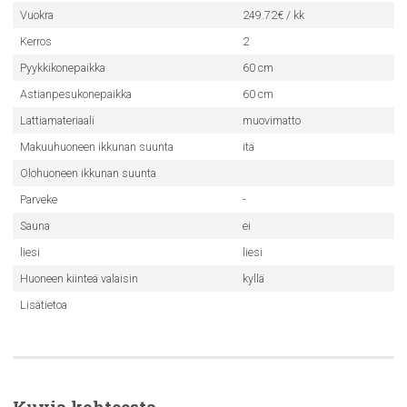
Vuokra
249.72€ / kk
Kerros
2
Pyykkikonepaikka
60 cm
Astianpesukonepaikka
60 cm
Lattiamateriaali
muovimatto
Makuuhuoneen ikkunan suunta
itä
Olohuoneen ikkunan suunta
Parveke
-
Sauna
ei
liesi
liesi
Huoneen kiinteä valaisin
kyllä
Lisätietoa
Kuvia kohteesta