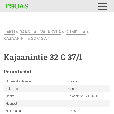
Testi
Menu
HAKU
>
RAKSILA - VÄLKKYLÄ
>
KUMPULA
>
KAJAANINTIE 32 C 37/1
Kajaanintie
32 C 37/1
Perustiedot
Huoneiston tilanne
vuokrattu
Sukupuoli
nainen
Osoite
Kajaanintie 32 C 37/1
Huoneet
Neliömäärä m2
12,80