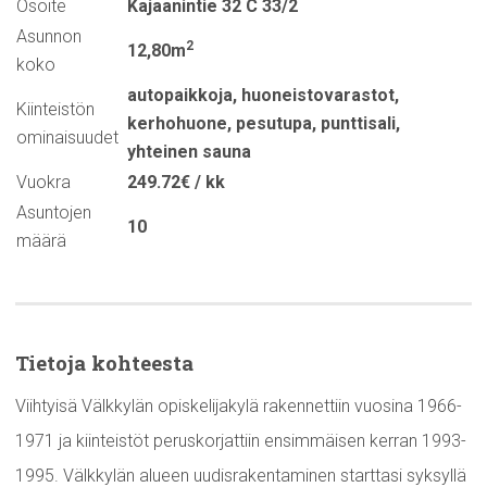
Osoite
Kajaanintie 32 C 33/2
Asunnon
2
12,80m
koko
autopaikkoja
,
huoneistovarastot
,
Kiinteistön
kerhohuone
,
pesutupa
,
punttisali
,
ominaisuudet
yhteinen sauna
Vuokra
249.72€ / kk
Asuntojen
10
määrä
Tietoja kohteesta
Viihtyisä Välkkylän opiskelijakylä rakennettiin vuosina 1966-
1971 ja kiinteistöt peruskorjattiin ensimmäisen kerran 1993-
1995. Välkkylän alueen uudisrakentaminen starttasi syksyllä