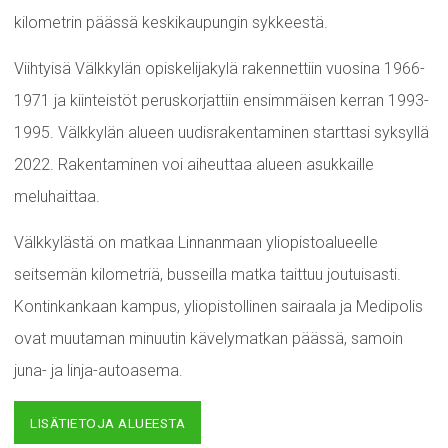
kilometrin päässä keskikaupungin sykkeestä.
Viihtyisä Välkkylän opiskelijakylä rakennettiin vuosina 1966-
1971 ja kiinteistöt peruskorjattiin ensimmäisen kerran 1993-
1995. Välkkylän alueen uudisrakentaminen starttasi syksyllä
2022. Rakentaminen voi aiheuttaa alueen asukkaille
meluhaittaa.
Välkkylästä on matkaa Linnanmaan yliopistoalueelle
seitsemän kilometriä, busseilla matka taittuu joutuisasti.
Kontinkankaan kampus, yliopistollinen sairaala ja Medipolis
ovat muutaman minuutin kävelymatkan päässä, samoin
juna- ja linja-autoasema.
LISÄTIETOJA ALUEESTA