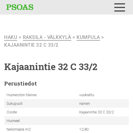
Testi
Menu
HAKU
>
RAKSILA - VÄLKKYLÄ
>
KUMPULA
>
KAJAANINTIE 32 C 33/2
Kajaanintie
32 C 33/2
Perustiedot
Huoneiston tilanne
vuokrattu
Sukupuoli
nainen
Osoite
Kajaanintie 32 C 33/2
Huoneet
Neliömäärä m2
12,80