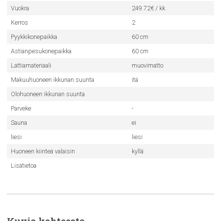
Vuokra
249.72€ / kk
Kerros
2
Pyykkikonepaikka
60 cm
Astianpesukonepaikka
60 cm
Lattiamateriaali
muovimatto
Makuuhuoneen ikkunan suunta
itä
Olohuoneen ikkunan suunta
Parveke
-
Sauna
ei
liesi
liesi
Huoneen kiinteä valaisin
kyllä
Lisätietoa
Kuvia kohteesta