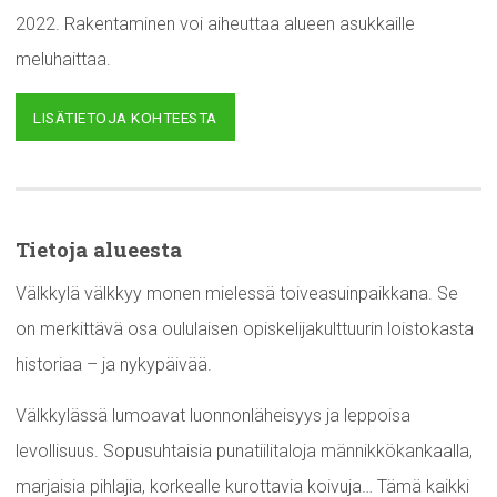
2022. Rakentaminen voi aiheuttaa alueen asukkaille
meluhaittaa.
LISÄTIETOJA KOHTEESTA
Tietoja alueesta
Välkkylä välkkyy monen mielessä toiveasuinpaikkana. Se
on merkittävä osa oululaisen opiskelijakulttuurin loistokasta
historiaa – ja nykypäivää.
Välkkylässä lumoavat luonnonläheisyys ja leppoisa
levollisuus. Sopusuhtaisia punatiilitaloja männikkökankaalla,
marjaisia pihlajia, korkealle kurottavia koivuja… Tämä kaikki