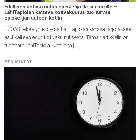
Edullinen
kotivakuutus
opiskelijoille
ja nuorille –
LähiTapiolan
kattava
kotivakuutus
tuo turvaa
opiskelijan
uuteen kotiin
PSOAS tekee yhteistyötä LähiTapiolan kanssa tarjotakseen
asukkailleen edun kotivakuutuksesta. Tämän artikkelin on
tuottanut LähiTapiola. Kattiloita […]
#TOIMISTOT