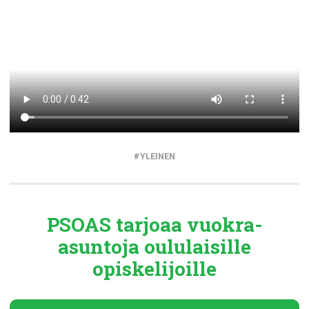
YLEINEN
PSOAS tarjoaa
vuokra-
asuntoja
oululaisille
opiskelijoille