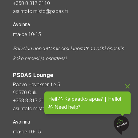
+358 8 317 3110
asuntotoimisto@psoas.fi
Avoinna
ma-pe 10-15
Palvelun nopeuttamiseksi kirjoitathan sähköpostiin
koko nimesi ja osoitteesi
PSOAS Lounge
Paavo Havaksen tie 5
90570 Oulu
Hei! 🫶 Kaipaatko apua? | Hello!
+358 8 317 3110
🫶 Need help?
asuntotoimisto@psoas.fi
Avoinna
ma-pe 10-15