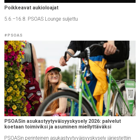
Poikkeavat
aukioloajat
5.6.–16.8. PSOAS Lounge suljettu
#PSOAS
PSOASin
asukastyytyväisyyskysely
2026: palvelut
koetaan
toimiviksi
ja asuminen
miellyttäväksi
PSOASin perinteinen asukastyytyväisyyskysely järjestettiin