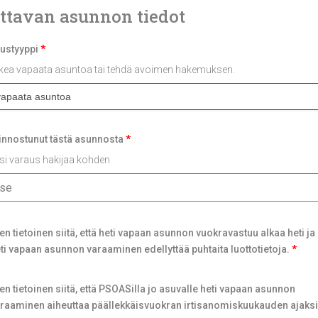
ttavan asunnon tiedot
ustyyppi
*
akea vapaata asuntoa tai tehdä avoimen hakemuksen.
iinnostunut tästä asunnosta
*
si varaus hakijaa kohden
tse
en tietoinen siitä, että heti vapaan asunnon vuokravastuu alkaa heti ja 
ti vapaan asunnon varaaminen edellyttää puhtaita luottotietoja.
*
en tietoinen siitä, että PSOASilla jo asuvalle heti vapaan asunnon
raaminen aiheuttaa päällekkäisvuokran irtisanomiskuukauden ajaksi