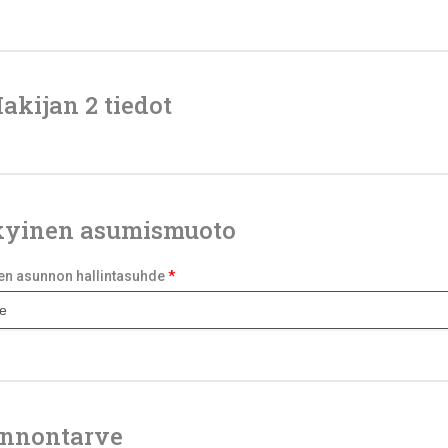
akijan 2 tiedot
yinen asumismuoto
en asunnon hallintasuhde
*
nnontarve