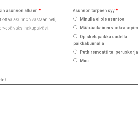
sin asunnon alkaen
*
Asunnon tarpeen syy
*
Minulla ei ole asuntoa
t ottaa asunnon vastaan heti,
Määräaikainen vuokrasopi
arvepäiväksi hakupäiväsi.
Opiskelupaikka uudella
paikkakunnalla
Putkiremontti tai peruskorj
Muu
dot