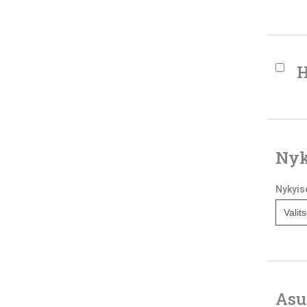
H
Nyk
Nykyis
Asu