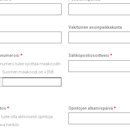
Vakituinen asuinpaikkakunta
nnumerosi
*
Sähköpostiosoitteesi
*
nnumero tulee syöttää maakoodin
. Suomen maakoodi on +358
itos
*
Opintojen alkamispäivä
*
tulee olla aktiivisesti opintoja
ava henkilö.