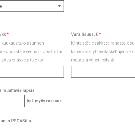
€/kk
*
Varallisuus, €
*
tu kuukausitulo asunnon
Kiinteistöt, osakkeet, rahasto-osu
ankohdasta eteenpäin. Opinto- tai
käteisvarat yhteenlaskettujen velk
ukea ei lasketa tuloksi.
määrällä vähennettynä
 muuttavia lapsia
kpl. myös raskaus
un jo PSOASilla