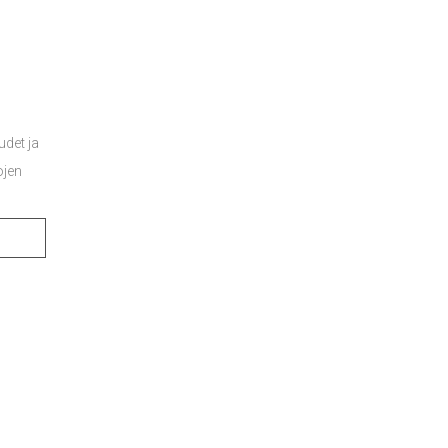
udet ja
ojen