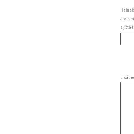
Haluai
Jos voi
syötä t
Lisätie