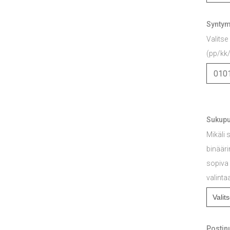
Syntym
Valitse
(pp/kk
Sukupu
Mikäli s
binääri
sopiva 
valinta
Posti