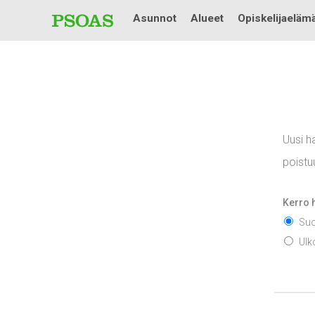
Asunnot
Alueet
Opiskelijaeläm
Uusi h
poistu
Kerro h
Suo
Ulk