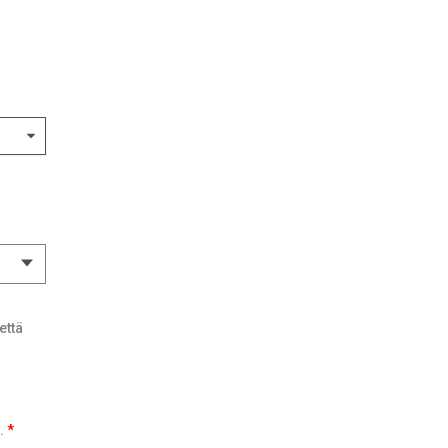
että
.
*