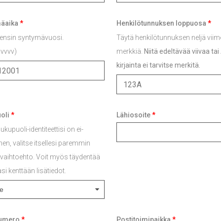
äaika
*
Henkilötunnuksen loppuosa
*
 ensin syntymävuosi.
Täytä henkilötunnuksen neljä viim
/vvvv)
merkkiä.
Niitä edeltävää viivaa tai
kirjainta ei tarvitse merkitä.
oli
*
Lähiosoite
*
ukupuoli-identiteettisi on ei-
nen, valitse itsellesi paremmin
vaihtoehto. Voit myös täydentää
asi kenttään lisätiedot.
numero
*
Postitoimipaikka
*