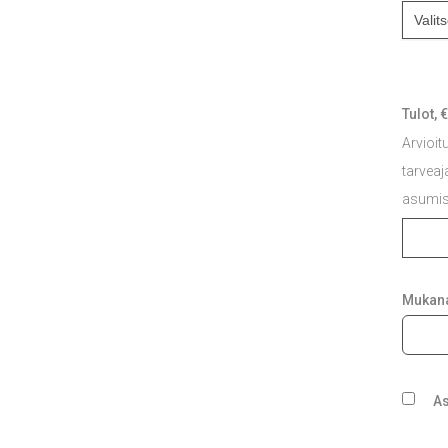
Tulot, 
Arvioi
tarveaj
asumist
Mukana
As