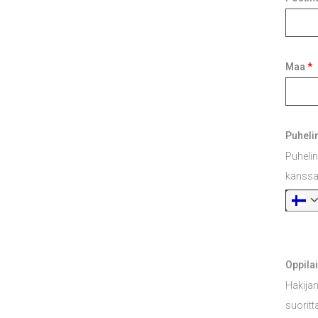
Maa
*
Puheli
Puheli
kanssa
Oppila
Hakijan 
suoritt