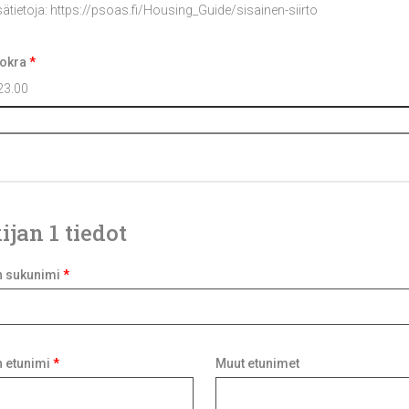
sätietoja: https://psoas.fi/Housing_Guide/sisainen-siirto
okra
*
23.00
ijan 1 tiedot
o
n sukunimi
*
ja
n etunimi
*
Muut etunimet