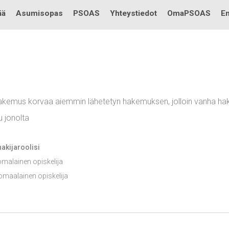
Testi
ää
Asumisopas
PSOAS
Yhteystiedot
OmaPSOAS
En
akemus korvaa aiemmin lähetetyn hakemuksen, jolloin vanha h
u jonolta
akijaroolisi
malainen opiskelija
omaalainen opiskelija