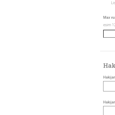
Li
Max vu
esim 1
Hak
Onk
Hakija
haki
alle
18v
Hakija