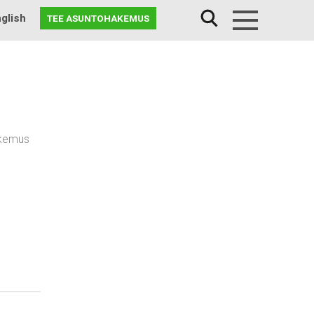
glish
TEE ASUNTOHAKEMUS
Menu
akemus