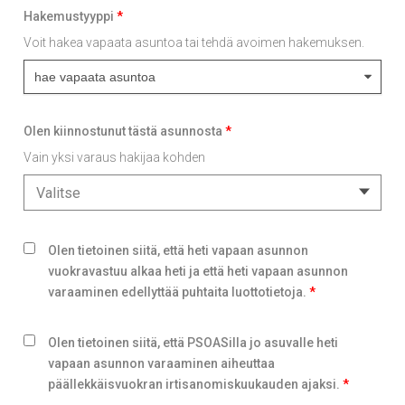
Hakemustyyppi
*
Voit hakea vapaata asuntoa tai tehdä avoimen hakemuksen.
Olen kiinnostunut tästä asunnosta
*
Vain yksi varaus hakijaa kohden
Valitse
Olen tietoinen siitä, että heti vapaan asunnon
vuokravastuu alkaa heti ja että heti vapaan asunnon
varaaminen edellyttää puhtaita luottotietoja.
*
Olen tietoinen siitä, että PSOASilla jo asuvalle heti
vapaan asunnon varaaminen aiheuttaa
päällekkäisvuokran irtisanomiskuukauden ajaksi.
*