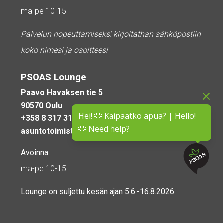
ma-pe 10-15
Palvelun nopeuttamiseksi kirjoitathan sähköpostiin
koko nimesi ja osoitteesi
PSOAS Lounge
Paavo Havaksen tie 5
90570 Oulu
Hei! 🫶 Kaipaatko apua? | Hello!
+358 8 317 3110
🫶 Need help?
asuntotoimisto@psoas.fi
Avoinna
ma-pe 10-15
Lounge on
suljettu kesän ajan
5.6.-16.8.2026