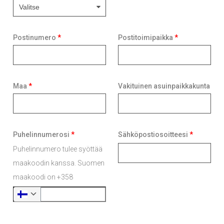
Postinumero
*
Postitoimipaikka
*
Maa
*
Vakituinen asuinpaikkakunta
Puhelinnumerosi
*
Sähköpostiosoitteesi
*
Puhelinnumero tulee syöttää
maakoodin kanssa. Suomen
maakoodi on +358