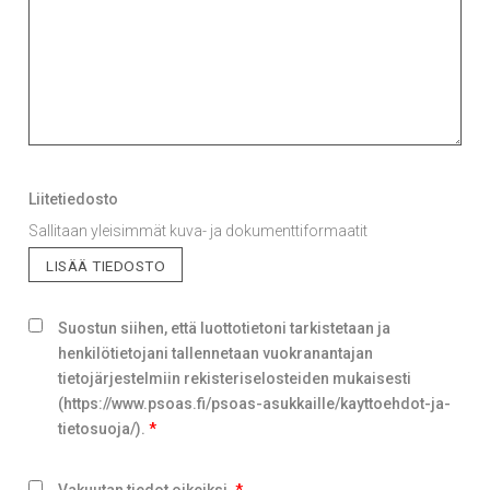
Liitetiedosto
Sallitaan yleisimmät kuva- ja dokumenttiformaatit
LISÄÄ TIEDOSTO
Suostun siihen, että luottotietoni tarkistetaan ja
henkilötietojani tallennetaan vuokranantajan
tietojärjestelmiin rekisteriselosteiden mukaisesti
(https://www.psoas.fi/psoas-asukkaille/kayttoehdot-ja-
tietosuoja/).
*
Vakuutan tiedot oikeiksi.
*