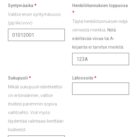
Syntymäaika
*
Henkilötunnuksen loppuosa
*
Valitse ensin syntymävuosi.
Täytä henkilötunnuksen neljä
(pp/kk/vvvv)
viimeistä merkkiä.
Niitä
edeltävää viivaa tai A-
kirjainta ei tarvitse merkitä.
Sukupuoli
*
Lähiosoite
*
Mikäli sukupuoli-identiteettisi
on ei-binäärinen, valitse
itsellesi paremmin sopiva
vaihtoehto. Voit myös
täydentää valintaasi kenttään
lisätiedot.