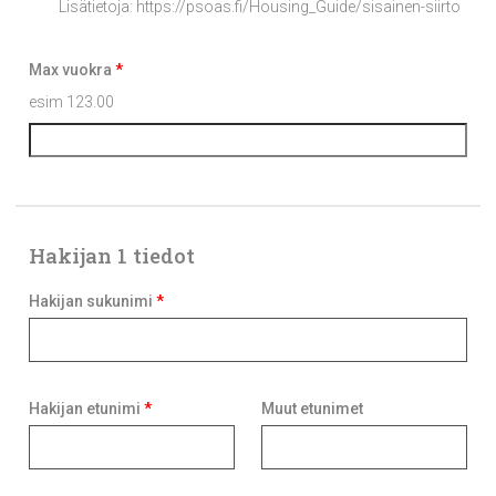
Lisätietoja: https://psoas.fi/Housing_Guide/sisainen-siirto
Max vuokra
*
esim 123.00
Hakijan 1 tiedot
Onko
Hakijan sukunimi
*
hakija
alle
18v
Hakijan etunimi
*
Muut etunimet