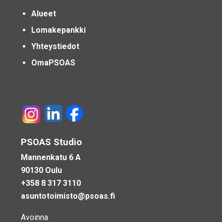
Alueet
Lomakepankki
Yhteystiedot
OmaPSOAS
PSOAS Studio
Mannenkatu 6 A
90130 Oulu
+358 8 317 3110
asuntotoimisto@psoas.fi
Avoinna