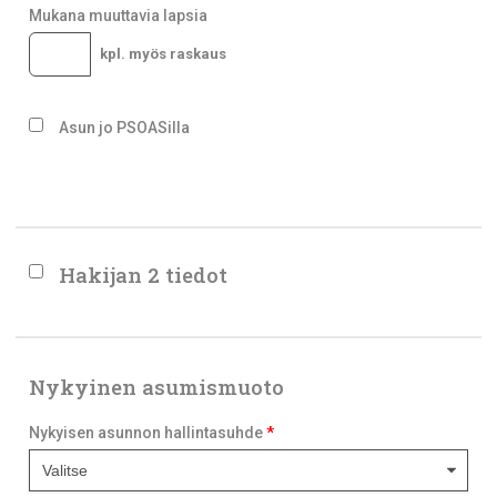
Mukana muuttavia lapsia
kpl. myös raskaus
Asun jo PSOASilla
Hakijan 2 tiedot
Nykyinen asumismuoto
Nykyisen asunnon hallintasuhde
*