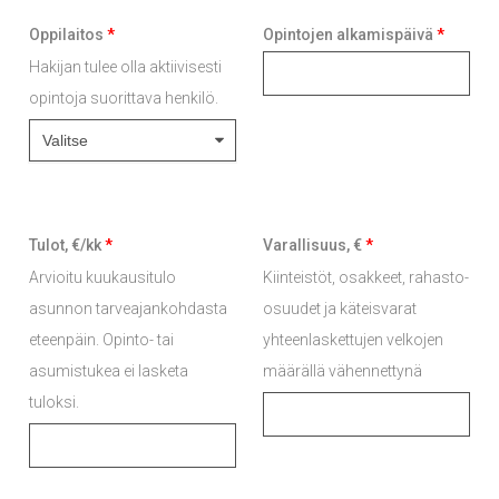
Oppilaitos
*
Opintojen alkamispäivä
*
Hakijan tulee olla aktiivisesti
opintoja suorittava henkilö.
Tulot, €/kk
*
Varallisuus, €
*
Arvioitu kuukausitulo
Kiinteistöt, osakkeet, rahasto-
asunnon tarveajankohdasta
osuudet ja käteisvarat
eteenpäin. Opinto- tai
yhteenlaskettujen velkojen
asumistukea ei lasketa
määrällä vähennettynä
tuloksi.