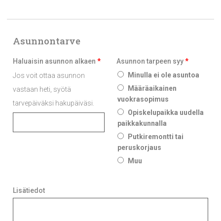
Asunnontarve
Haluaisin asunnon alkaen
*
Asunnon tarpeen syy
*
Minulla ei ole asuntoa
Jos voit ottaa asunnon
Määräaikainen
vastaan heti, syötä
vuokrasopimus
tarvepäiväksi hakupäiväsi.
Opiskelupaikka uudella
paikkakunnalla
Putkiremontti tai
peruskorjaus
Muu
Lisätiedot